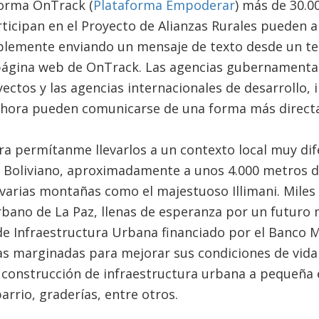
forma OnTrack (
Plataforma Empoderar
) más de 30.00
icipan en el Proyecto de Alianzas Rurales pueden a
mplemente enviando un mensaje de texto desde un tel
página web de OnTrack. Las agencias gubernamental
ectos y las agencias internacionales de desarrollo, 
ahora pueden comunicarse de una forma más directa
ora permítanme llevarlos a un contexto local muy dife
o Boliviano, aproximadamente a unos 4.000 metros de 
 varias montañas como el majestuoso Illimani. Miles
bano de La Paz, llenas de esperanza por un futuro m
e Infraestructura Urbana financiado por el Banco M
 marginadas para mejorar sus condiciones de vida
 construcción de infraestructura urbana a pequeña 
rrio, graderías, entre otros.