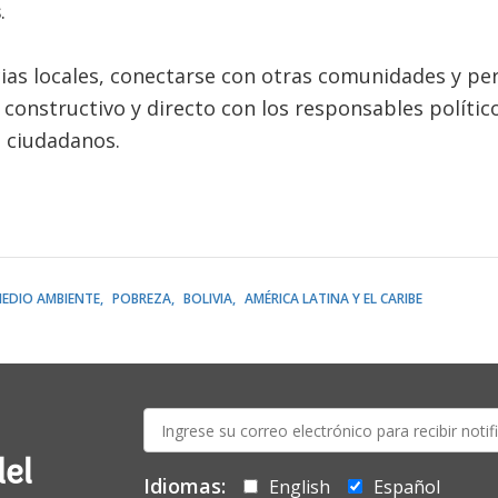
s
.
as locales, conectarse con otras comunidades y per
 constructivo y directo con los responsables políti
s ciudadanos.
EDIO AMBIENTE
POBREZA
BOLIVIA
AMÉRICA LATINA Y EL CARIBE
E-
mail:
del
Idiomas:
English
Español