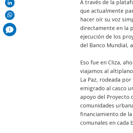
A través de la plata
que actualmente part
hacer oír su voz si
directamente en la 
comments
1
added
ejecución de los proy
del Banco Mundial, 
Eso fue en Cliza, ah
viajamos al altiplan
La Paz, rodeada por
emigrado al casco ur
apoyo del Proyecto d
comunidades urbanas
financiamiento de la
comunales en cada ba