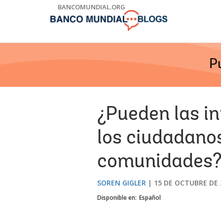
Skip
BANCOMUNDIAL.ORG
to
Main
Navigation
P
¿Pueden las i
los ciudadano
comunidades
SOREN GIGLER
15 DE OCTUBRE DE 
Disponible en:
Español