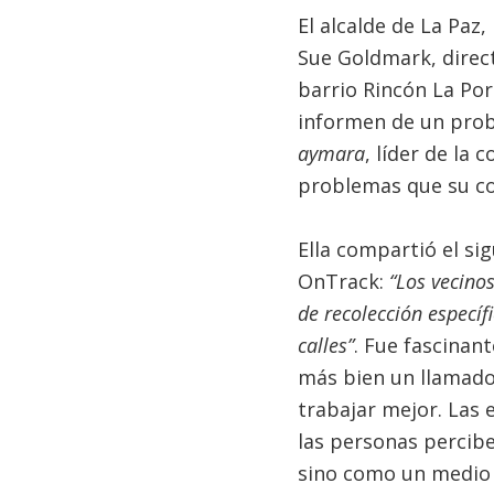
El alcalde de La Paz, 
Sue Goldmark, direct
barrio Rincón La Po
informen de un probl
aymara
, líder de la
problemas que su co
Ella compartió el si
OnTrack:
“Los vecino
de recolección específ
calles”
. Fue fascinan
más bien un llamado
trabajar mejor. Las 
las personas percib
sino como un medio