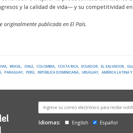
gresos y la calidad de vida— y su competitividad e
ue originalmente publicada en El País.
IVIA
BRASIL
CHILE
COLOMBIA
COSTA RICA
ECUADOR
EL SALVADOR
GU
Á
PARAGUAY
PERÚ
REPÚBLICA DOMINICANA
URUGUAY
AMÉRICA LATINA Y 
E-
mail:
del
Idiomas:
English
Español
l