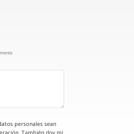
amente
datos personales sean
deración. También doy mi