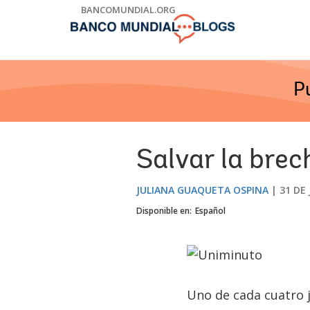
Skip
BANCOMUNDIAL.ORG
to
Main
Navigation
P
Salvar la brec
JULIANA GUAQUETA OSPINA
31 DE 
Disponible en:
Español
Uno de cada cuatro j