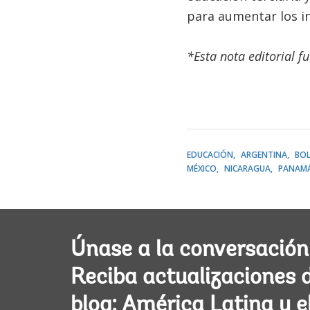
para aumentar los in
*Esta nota editorial f
EDUCACIÓN
ARGENTINA
BOL
MÉXICO
NICARAGUA
PANAM
Únase a la conversación
Reciba actualizaciones 
blog: América Latina y e