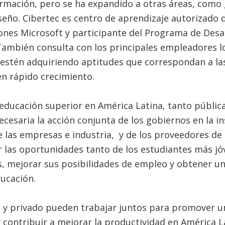
ormación, pero se ha expandido a otras áreas, como 
eño. Cibertec es centro de aprendizaje autorizado 
iones Microsoft y participante del Programa de Desar
También consulta con los principales empleadores lo
 estén adquiriendo aptitudes que correspondan a la
n rápido crecimiento.
educación superior en América Latina, tanto públic
 necesaria la acción conjunta de los gobiernos en la 
de las empresas e industria, y de los proveedores de
r las oportunidades tanto de los estudiantes más j
s, mejorar sus posibilidades de empleo y obtener u
ducación.
o y privado pueden trabajar juntos para promover u
y contribuir a mejorar la productividad en América 