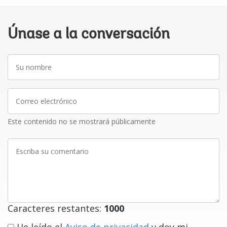
Únase a la conversación
Su
nombre
Correo
electrónico
Este contenido no se mostrará públicamente
Escriba
su
comentario
Caracteres restantes:
1000
He leído el
Aviso de privacidad
y doy mi