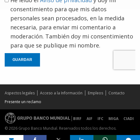
consentimiento para que mis datos
personales sean procesados, en la medida
necesaria, para enviar mi comentario a
moderación. También doy mi consentimiento
para que se publique mi nombre.
GUARDAR
Aspectos legales
Acceso a la Información
Empleos
Contacto
Presente un reclamo
BIRF
AIF
IFC
MIGA
CIADI
© 2026 Grupo Banco Mundial. Reservados todos los derechos.
Share on
comments added