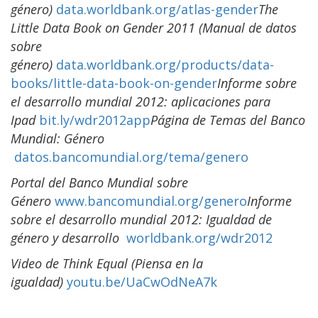
género)
data.worldbank.org/atlas-gender
The
Little Data Book on Gender 2011 (Manual de datos
sobre
género)
data.worldbank.org/products/data-
books/little-data-book-on-gender
Informe sobre
el desarrollo mundial 2012: aplicaciones para
Ipad
bit.ly/wdr2012app
Página de Temas del Banco
Mundial: Género
datos.bancomundial.org/tema/genero
Portal del Banco Mundial sobre
Género
www.bancomundial.org/genero
Informe
sobre el desarrollo mundial 2012: Igualdad de
género y desarrollo
worldbank.org/wdr2012
Video de Think Equal (Piensa en la
igualdad)
youtu.be/UaCwOdNeA7k