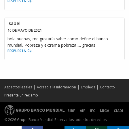
RESPUESTA
isabel
10 DE MAYO DE 2021
hola buenas, me gustaría saber como define el banco
mundial, Pobreza y extrema pobreza .... gracias
RESPUESTA
Aspectos legales
Acceso a la Información
Empleos
Contacto
Presente un reclamo
BIRF
AIF
IFC
MIGA
CIADI
© 2026 Grupo Banco Mundial. Reservados todos los derechos.
Share on