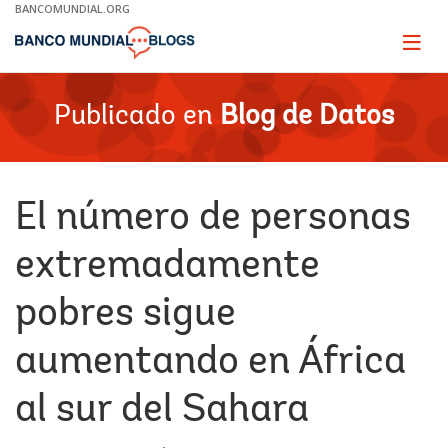
Skip
BANCOMUNDIAL.ORG
to
Main
Page
naviga
Navigation
Publicado en
Blog de Datos
El número de personas
extremadamente
pobres sigue
aumentando en África
al sur del Sahara