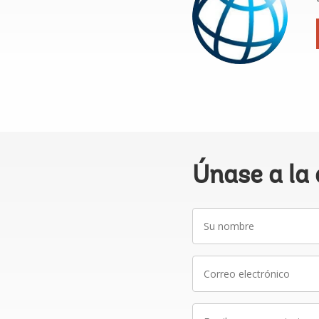
Únase a la
Su
nombre
Correo
electrónico
Escriba