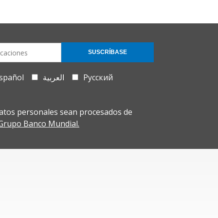
SUSCRÍBASE
spañol
العربية
Русский
atos personales sean procesados de
l Grupo Banco Mundial.