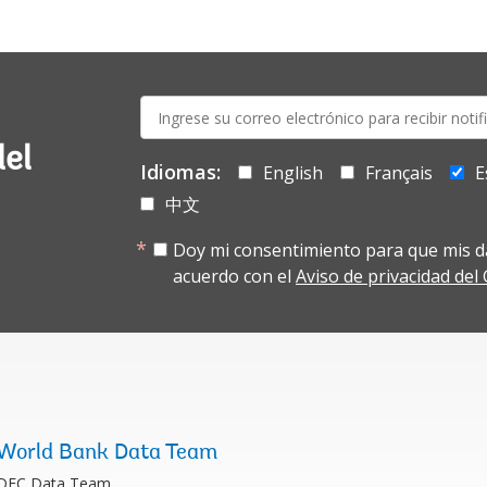
E-
mail:
del
Idiomas:
English
Français
E
中文
Doy mi consentimiento para que mis d
acuerdo con el
Aviso de privacidad de
World Bank Data Team
DEC Data Team