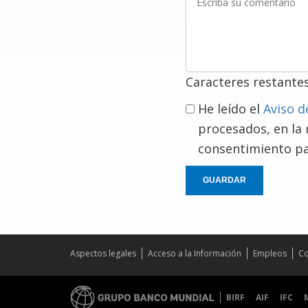
su
comentario
Caracteres restante
He leído el
Aviso d
procesados, en la
consentimiento pa
GUARDAR
Aspectos legales
Acceso a la Información
Empleos
Co
BIRF
AIF
IFC