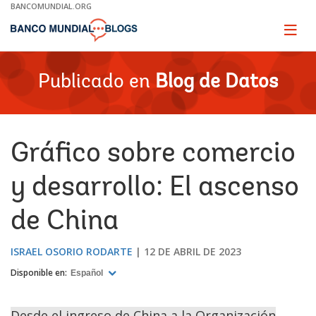
Skip
BANCOMUNDIAL.ORG
to
Main
Page
naviga
Navigation
Publicado en
Blog de Datos
Gráfico sobre comercio
y desarrollo: El ascenso
de China
ISRAEL OSORIO RODARTE
12 DE ABRIL DE 2023
Disponible en:
Español
Desde el ingreso de China a la Organización