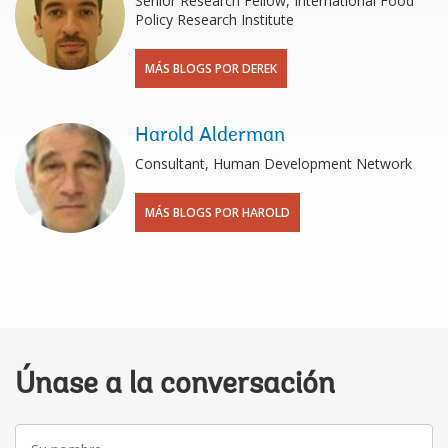
Senior Research Fellow, International Food
Policy Research Institute
MÁS BLOGS POR DEREK
Harold Alderman
Consultant, Human Development Network
MÁS BLOGS POR HAROLD
Únase a la conversación
Su