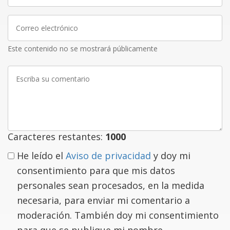
Correo
electrónico
Este contenido no se mostrará públicamente
Escriba
su
comentario
Caracteres restantes:
1000
He leído el
Aviso de privacidad
y doy mi
consentimiento para que mis datos
personales sean procesados, en la medida
necesaria, para enviar mi comentario a
moderación. También doy mi consentimiento
para que se publique mi nombre.