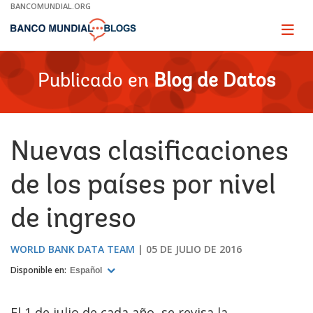
Skip
BANCOMUNDIAL.ORG
to
Main
Page
naviga
Navigation
Publicado en
Blog de Datos
Nuevas clasificaciones
de los países por nivel
de ingreso
WORLD BANK DATA TEAM
05 DE JULIO DE 2016
Disponible en:
Español
El 1 de julio de cada año, se revisa la