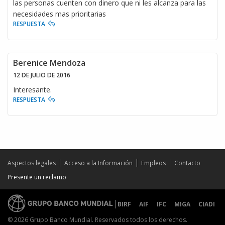
las personas cuenten con dinero que ni les alcanza para las
necesidades mas prioritarias
RESPUESTA
Berenice Mendoza
12 DE JULIO DE 2016
Interesante.
RESPUESTA
Aspectos legales
Acceso a la Información
Empleos
Contacto
Presente un reclamo
BIRF
AIF
IFC
MIGA
CIADI
© 2026 Grupo Banco Mundial. Reservados todos los derechos.