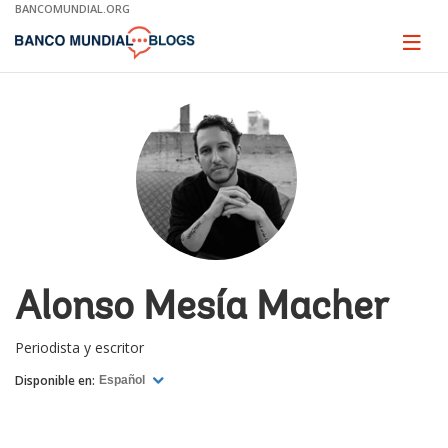
Skip
BANCOMUNDIAL.ORG
to
Main
Page
naviga
Navigation
Alonso Mesía Macher
Periodista y escritor
Disponible en:
Español