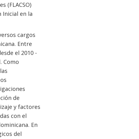
les (FLACSO)
Inicial en la
versos cargos
icana. Entre
esde el 2010 -
d. Como
las
ios
tigaciones
ación de
izaje y factores
das con el
 dominicana. En
gicos del