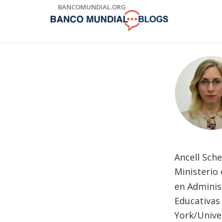
Skip
BANCOMUNDIAL.ORG
to
Main
Navigation
Ancell Sch
Ministerio
en Administ
Educativas
York/Univer