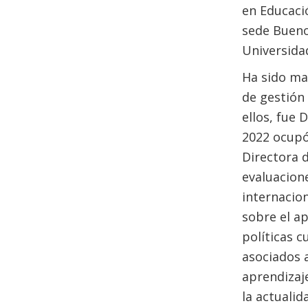
en Educaci
sede Buenos
Universida
Ha sido ma
de gestión
ellos, fue 
2022 ocupó
Directora d
evaluacione
internacion
sobre el ap
políticas c
asociados 
aprendizaje
la actualid