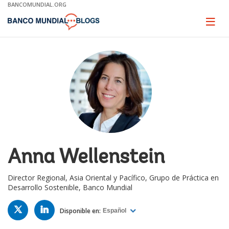
Skip
BANCOMUNDIAL.ORG
to
Main
Page
naviga
Navigation
Anna Wellenstein
Director Regional, Asia Oriental y Pacífico, Grupo de Práctica en
Desarrollo Sostenible, Banco Mundial
TWITTER
LINKED
IN
Disponible en:
Español