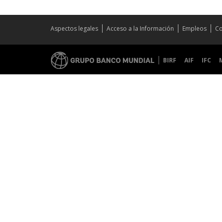
Aspectos legales
Acceso a la Información
Empleos
Co
BIRF
AIF
IFC