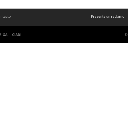
ntacto
Presente un reclamo
MIGA
CIADI
©