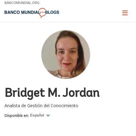
Skip
BANCOMUNDIAL.ORG
to
Main
Page
naviga
Navigation
Bridget M. Jordan
Analista de Gestión del Conocimiento
Disponible en:
Español