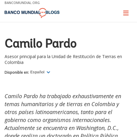
Skip
BANCOMUNDIAL.ORG
to
Main
Page
naviga
Navigation
Camilo Pardo
Asesor principal para la Unidad de Restitución de Tierras en
Colombia
Disponible en:
Español
Camilo Pardo ha trabajado exhaustivamente en
temas humanitarios y de tierras en Colombia y
otros países latinoamericanos, tanto para el
gobierno como organismos internacionales.
Actualmente se encuentra en Washington, D.C.,
donde realiza un doctorado en Política Pública.