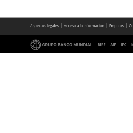
Aspectos legales
Acceso a la Información
Empleos
Co
BIRF
AIF
IFC