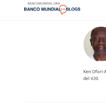
Skip
BANCOMUNDIAL.ORG
to
Main
Navigation
Ken Ofori-A
del V20.