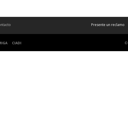
ntacto
Presente un reclamo
MIGA
CIADI
©