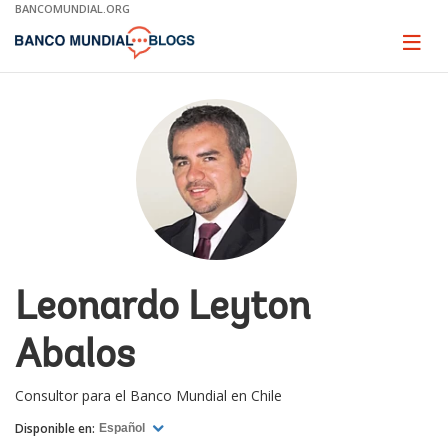
Skip
BANCOMUNDIAL.ORG
to
Main
Page
naviga
Navigation
Leonardo Leyton
Abalos
Consultor para el Banco Mundial en Chile
Disponible en:
Español