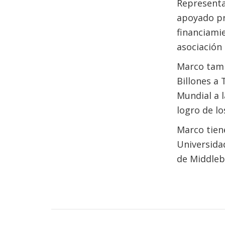
Representan
apoyado pr
financiami
asociación 
Marco tamb
Billones a 
Mundial a 
logro de lo
Marco tien
Universida
de Middleb