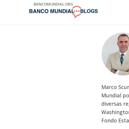
Skip
BANCOMUNDIAL.ORG
to
Main
Navigation
Marco Scuri
Mundial po
diversas r
Washington
Fondo Estat