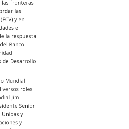
 las fronteras
ordar las
 (FCV) y en
idades e
de la respuesta
 del Banco
ridad
s de Desarrollo
co Mundial
iversos roles
dial Jim
esidente Senior
s Unidas y
raciones y