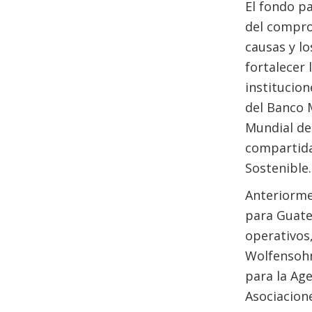
El fondo pa
del compro
causas y lo
fortalecer 
institucio
del Banco M
Mundial de
compartida
Sostenible.
Anteriorme
para Guate
operativos,
Wolfensohn,
para la Ag
Asociacione