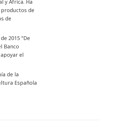
l y África. Ha
 productos de
os de
 de 2015 "De
el Banco
 apoyar el
ía de la
ltura Española