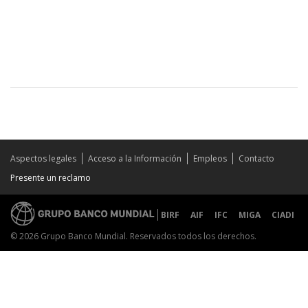
Aspectos legales
Acceso a la Información
Empleos
Contacto
Presente un reclamo
BIRF
AIF
IFC
MIGA
CIADI
© 2026 Grupo Banco Mundial. Reservados todos los derechos.