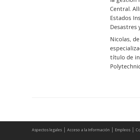
Central. Al
Estados In
Desastres 
Nicolas, de
especializa
título de i
Polytechniq
Aspectos legales
Acceso a la Información
Empleos
Co