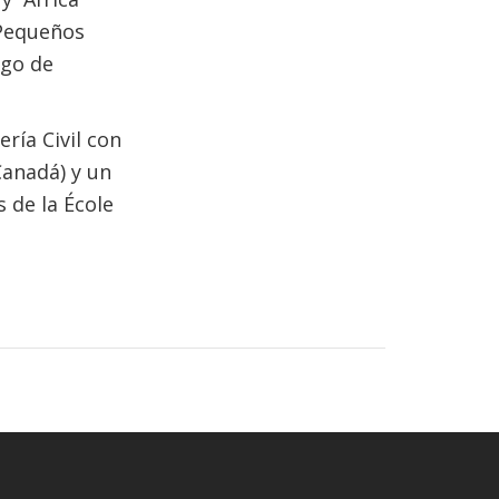
s Pequeños
sgo de
ría Civil con
Canadá) y un
 de la École