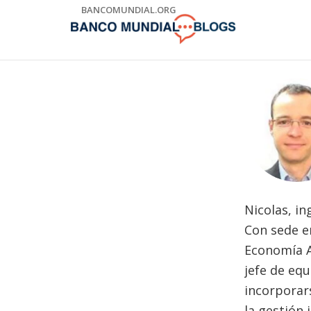
Skip
BANCOMUNDIAL.ORG
to
Main
Navigation
Nicolas, in
Con sede e
Economía A
jefe de eq
incorporars
la gestión 