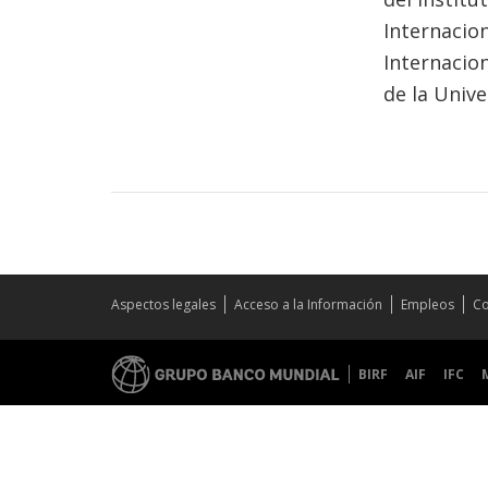
Internacion
Internacion
de la Unive
Aspectos legales
Acceso a la Información
Empleos
Co
BIRF
AIF
IFC