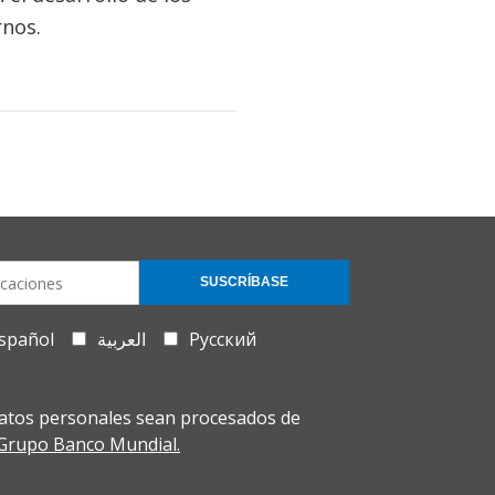
rnos.
SUSCRÍBASE
spañol
العربية
Русский
atos personales sean procesados de
l Grupo Banco Mundial.