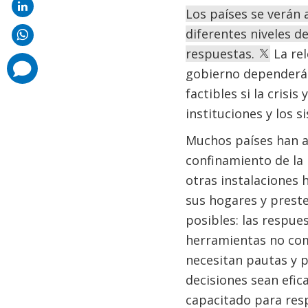
Los países se verán 
diferentes niveles d
respuestas.
La rel
comments
gobierno dependerán
added
factibles si la crisi
instituciones y los s
Muchos países han a
confinamiento de la p
otras instalaciones 
sus hogares y preste
posibles: las respu
herramientas no comp
necesitan pautas y p
decisiones sean efic
capacitado para re