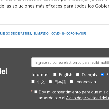
e las soluciones más eficaces para todos los Gobie
 RIESGO DE DESASTRES
EL MUNDO
COVID-19 (CORONAVIRUS)
E-
mail:
del
Idiomas:
English
Français
E
中文
日本語
Indonesian
Doy mi consentimiento para que mis d
acuerdo con el
Aviso de privacidad de