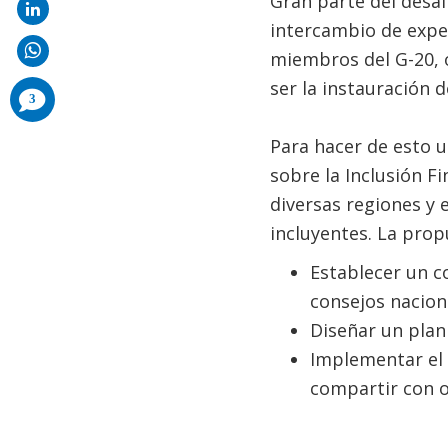
Gran parte del desaf
intercambio de exper
miembros del G-20, o
ser la instauración d
comments
3
added
Para hacer de esto 
sobre la Inclusión F
diversas regiones y 
incluyentes. La prop
Establecer un c
consejos nacion
Diseñar un plan
Implementar el 
compartir con o