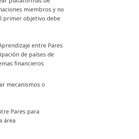
rear plataformas de
e naciones miembros y no
El primer objetivo debe
Aprendizaje entre Pares
cipación de países de
temas financieros
rear mecanismos o
ntre Pares para
a área