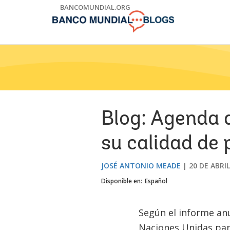
Skip
BANCOMUNDIAL.ORG
to
Main
Navigation
Blog: Agenda d
su calidad de 
JOSÉ ANTONIO MEADE
20 DE ABRIL
Disponible en:
Español
Según el informe anu
Naciones Unidas para