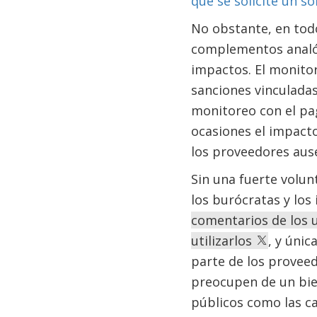
que se solicite un s
No obstante, en todo
complementos analóg
impactos. El monitor
sanciones vinculadas
monitoreo con el pag
ocasiones el impact
los proveedores aus
Sin una fuerte volun
los burócratas y los
comentarios de los u
utilizarlos
, y úni
parte de los proveed
preocupen de un bie
públicos como las ca