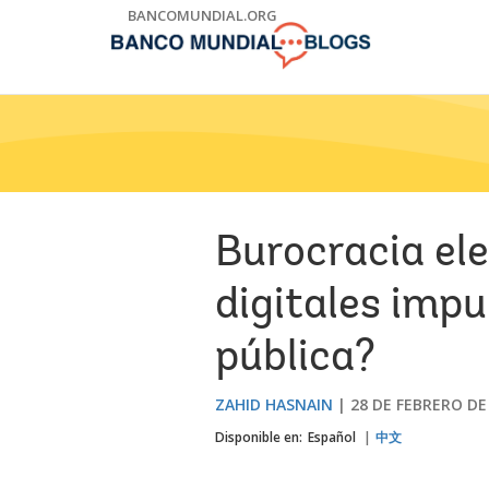
Skip
BANCOMUNDIAL.ORG
to
Main
Navigation
Burocracia ele
digitales impu
pública?
ZAHID HASNAIN
28 DE FEBRERO DE
Disponible en:
Español
中文