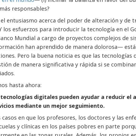
 más responsables?
l entusiasmo acerca del poder de alteración y de t
 Y los esfuerzos para introducir la tecnología en e
Banco Mundial a cargo de proyectos complejos de si
nformación han aprendido de manera dolorosa— está
ciones. Pero la buena noticia es que las tecnologías 
tión de manera significativa y rápida si se combina
piados.
mos hasta ahora:
s tecnologías digitales pueden ayudar a reducir el
vicios mediante un mejor seguimiento.
casos en que los profesores, los doctores y las en
uelas y clínicas en los países pobres en parte porque
armente en las zonas rurales. Además, los propios en