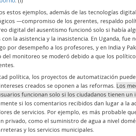
oborno
. (i)
s estos ejemplos, además de las tecnologías digital
icos —compromiso de los gerentes, respaldo polít
eo digital del ausentismo funcionó solo si había a
 con la asistencia y la inasistencia. En Uganda, fue 
o por desempeño a los profesores, y en India y Pak
o del monitoreo se moderó debido a que los político
entes.
tad política, los proyectos de automatización pued
 intereses creados se oponen a las reformas.
Los me
suarios funcionan solo si los ciudadanos tienen un 
camente si los comentarios recibidos dan lugar a la
ores de servicios. Por ejemplo, es más probable qu
n privado, como el suministro de agua a nivel domé
rreteras y los servicios municipales.