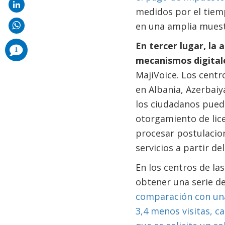
medidos por el tiem
en una amplia muest
En tercer lugar, la
comments
1
added
mecanismos digitale
MajiVoice. Los centr
en Albania, Azerbaiyá
los ciudadanos puede
otorgamiento de lice
procesar postulacion
servicios a partir del
En los centros de la
obtener una serie d
comparación con una
3,4 menos visitas, c