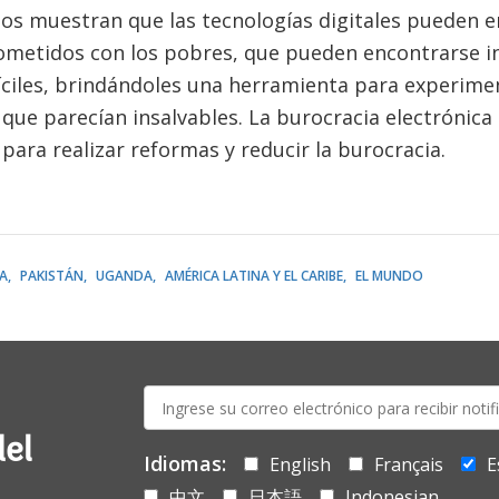
os muestran que las tecnologías digitales pueden e
metidos con los pobres, que pueden encontrarse in
íciles, brindándoles una herramienta para experimen
ue parecían insalvables. La burocracia electrónica 
para realizar reformas y reducir la burocracia.
A
PAKISTÁN
UGANDA
AMÉRICA LATINA Y EL CARIBE
EL MUNDO
E-
mail:
del
Idiomas:
English
Français
E
中文
日本語
Indonesian