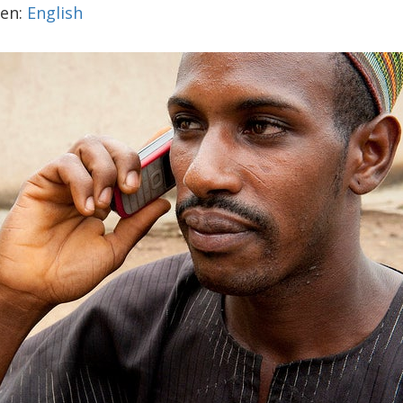
 en:
English