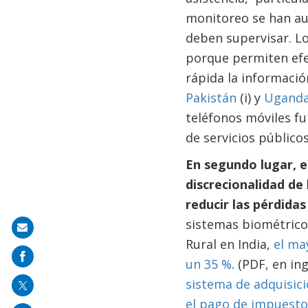
monitoreo se han aus
deben supervisar. L
porque permiten efec
rápida la informació
Pakistán
(i) y
Ugand
teléfonos móviles fu
de servicios público
En segundo lugar, el
discrecionalidad de 
reducir las pérdida
sistemas biométricos
Share
Rural en India,
el ma
on
un 35 %
. (PDF, en in
mail
sistema de adquisicio
el pago de impuesto