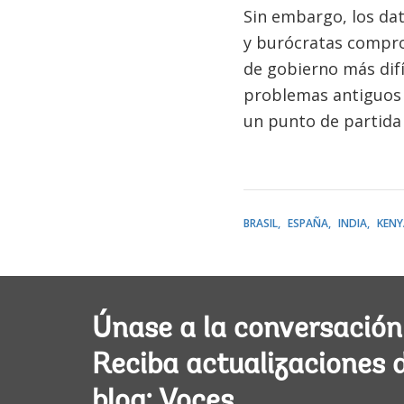
Sin embargo, los dat
y burócratas compro
de gobierno más dif
problemas antiguos q
un punto de partida 
BRASIL
ESPAÑA
INDIA
KENY
Únase a la conversación
Reciba actualizaciones 
blog: Voces