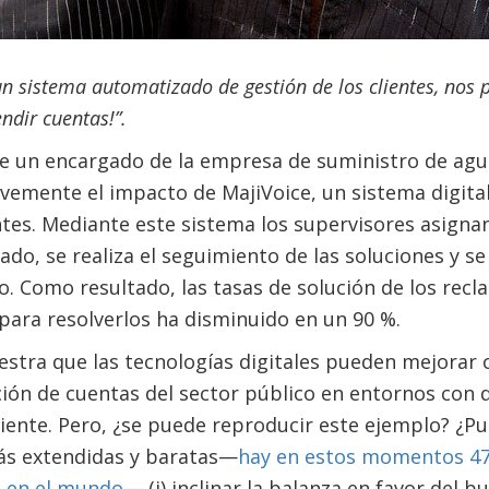
un sistema automatizado de gestión de los clientes, nos 
ndir cuentas!”.
 de un encargado de la empresa de suministro de agua
evemente el impacto de MajiVoice, un sistema digital
ntes. Mediante este sistema los supervisores asigna
do, se realiza el seguimiento de las soluciones y se 
o. Como resultado, las tasas de solución de los recl
para resolverlos ha disminuido en un 90 %.
estra que las tecnologías digitales pueden mejorar
ción de cuentas del sector público en entornos con d
iente. Pero, ¿se puede reproducir este ejemplo? ¿Pu
más extendidas y baratas—
hay en estos momentos 47
s en el mundo
— (i) inclinar la balanza en favor del 