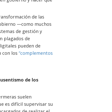
ransformación de las
l Gobierno —como muchos
stemas de gestión y
n plagados de
digitales pueden de
n con los
“complementos
 ausentismo de los
fermeras suelen
 es difícil supervisar su
cargados de realizar el