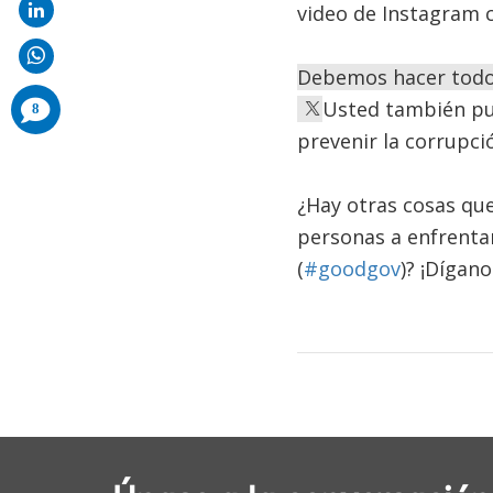
video de Instagram c
Debemos hacer todo 
comments
Usted también pue
8
added
prevenir la corrupci
¿Hay otras cosas qu
personas a enfrentar
(
#goodgov
)? ¡Dígan