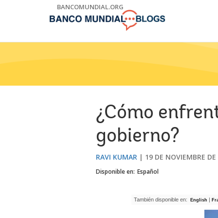
Skip
BANCOMUNDIAL.ORG
to
Main
Navigation
¿Cómo enfrent
gobierno?
RAVI KUMAR
19 DE NOVIEMBRE DE
Disponible en:
Español
También disponible en:
|
English
Fr