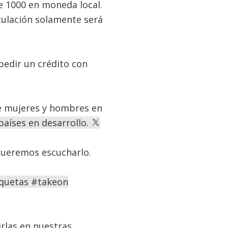
de 1000 en moneda local.
stulación solamente será
 pedir un crédito con
 de mujeres y hombres en
países en desarrollo.
 Queremos escucharlo.
tiquetas #takeon
irlas en nuestras