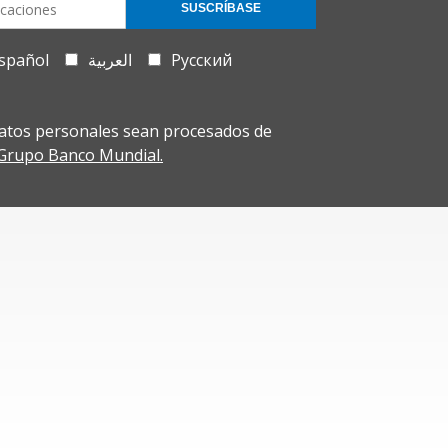
SUSCRÍBASE
spañol
العربية
Русский
atos personales sean procesados de
l Grupo Banco Mundial.