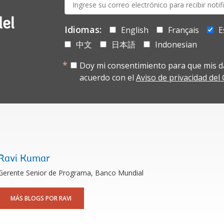
E-
mail:
del
Idiomas:
English
Français
E
中文
日本語
Indonesian
Doy mi consentimiento para que mis d
acuerdo con el
Aviso de privacidad de
Ravi Kumar
Gerente Senior de Programa, Banco Mundial
MÁS BLOGS POR RAVI