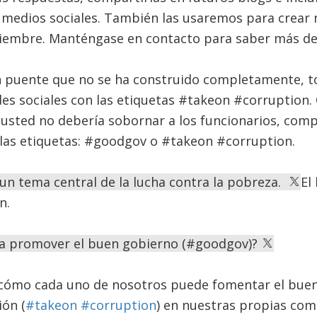
s medios sociales. También las usaremos para crear 
ciembre. Manténgase en contacto para saber más det
un puente que no se ha construido completamente, t
des sociales con las etiquetas #takeon #corruption. 
 usted no debería sobornar a los funcionarios, comp
 las etiquetas: #goodgov o #takeon #corruption.
un tema central de la lucha contra la pobreza.
El
n.
ra promover el buen gobierno (#goodgov)?
e cómo cada uno de nosotros puede fomentar el bue
ión (
#takeon #corruption
) en nuestras propias com