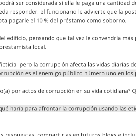
podrá ser considerada si ella le paga una cantidad 
eda responder, el funcionario le advierte que la po
epta pagarle el 10 % del préstamo como soborno.
del edificio, pensando que tal vez le convendría más
prestamista local.
ficticia, pero la corrupción afecta las vidas diarias
orrupción es el enemigo público número uno en los 
o(a) por actos de corrupción en su vida cotidiana?
qué haría para afrontar la corrupción usando las e
s respuestas, compartirlas en futuros blogs e inclu