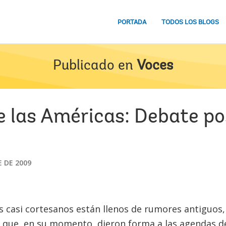
PORTADA
TODOS LOS BLOGS
Publicado en
Voces
 las Américas: Debate pos
E DE 2009
es casi cortesanos están llenos de rumores antiguos
 que, en su momento, dieron forma a las agendas de