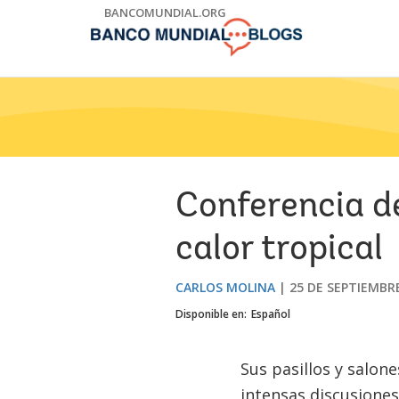
Skip
BANCOMUNDIAL.ORG
to
Main
Navigation
Conferencia de
calor tropical
CARLOS MOLINA
25 DE SEPTIEMBR
Disponible en:
Español
Sus pasillos y salon
intensas discusiones