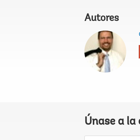
Autores
Únase a la
Su