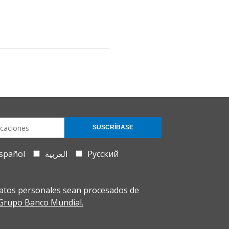
SUSCRÍBASE
spañol
العربية
Русский
atos personales sean procesados de
l Grupo Banco Mundial.