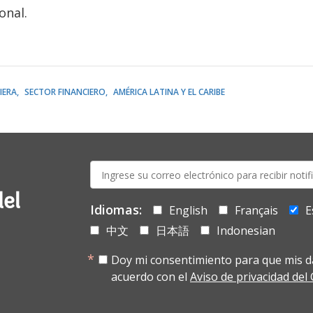
onal.
IERA
SECTOR FINANCIERO
AMÉRICA LATINA Y EL CARIBE
E-
mail:
del
Idiomas:
English
Français
E
中文
日本語
Indonesian
Doy mi consentimiento para que mis d
acuerdo con el
Aviso de privacidad de