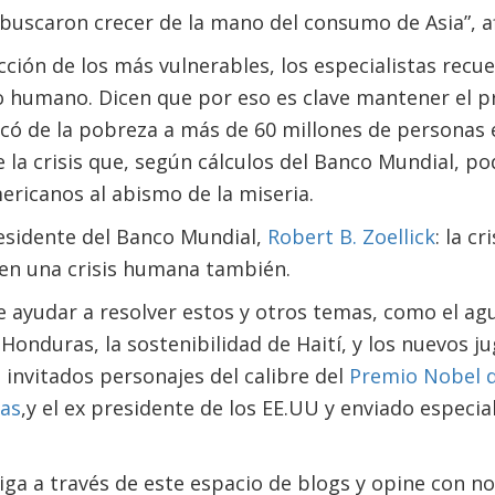
uscaron crecer de la mano del consumo de Asia”, af
cción de los más vulnerables, los especialistas recu
 humano. Dicen que por eso es clave mantener el pr
có de la pobreza a más de 60 millones de personas 
e la crisis que, según cálculos del Banco Mundial, p
ericanos al abismo de la miseria.
esidente del Banco Mundial,
Robert B. Zoellick
: la cr
 en una crisis humana también.
 ayudar a resolver estos y otros temas, como el ag
e Honduras, la sostenibilidad de Haití, y los nuevos j
o invitados personajes del calibre del
Premio Nobel d
ias
,y el ex presidente de los EE.UU y enviado especia
siga a través de este espacio de blogs y opine con n