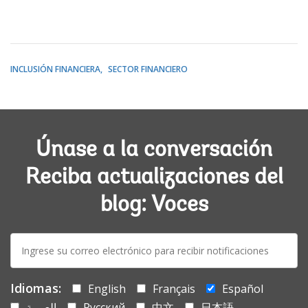
INCLUSIÓN FINANCIERA
SECTOR FINANCIERO
Únase a la conversación
Reciba actualizaciones del
blog: Voces
E-
mail:
Idiomas:
English
Français
Español
العربية
Русский
中文
日本語