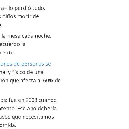
a– lo perdió todo.
s niños morir de
.
 la mesa cada noche,
recuerdo la
cente.
llones de personas se
al y físico de una
ción que afecta al 60% de
tos: fue en 2008 cuando
tento. Ese año debería
pasos que necesitamos
comida.