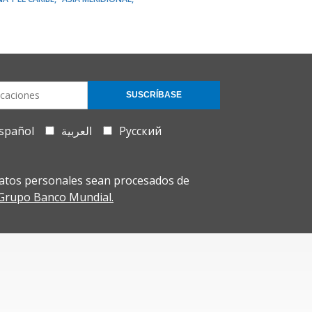
SUSCRÍBASE
spañol
العربية
Русский
atos personales sean procesados de
l Grupo Banco Mundial.