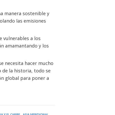
na manera sostenible y
rolando las emisiones
 vulnerables a los
tán amamantando y los
se necesita hacer mucho
 de la historia, todo se
n global para poner a
A Y EL CARIBE
ASIA MERIDIONAL