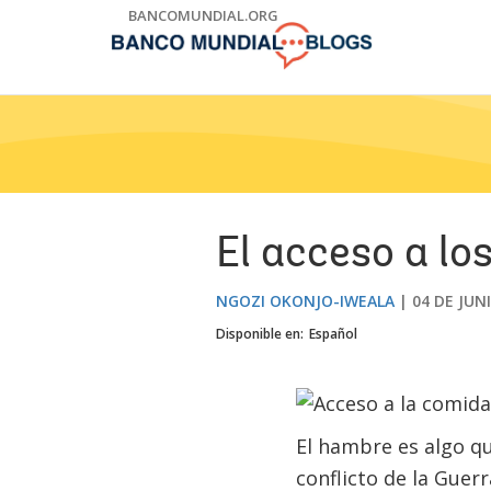
Skip
BANCOMUNDIAL.ORG
to
Main
Navigation
El acceso a l
NGOZI OKONJO-IWEALA
04 DE JUN
Disponible en:
Español
El hambre es algo q
conflicto de la Guer