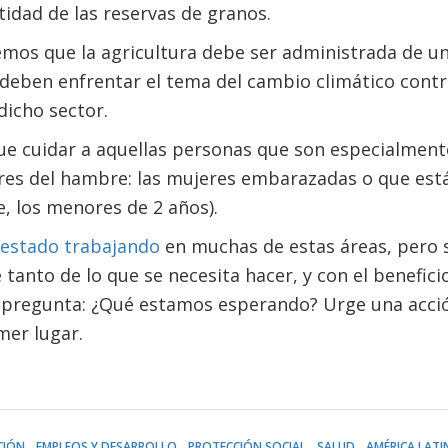
ntidad de las reservas de granos.
emos que la agricultura debe ser administrada de u
 deben enfrentar el tema del cambio climático cont
dicho sector.
 cuidar a aquellas personas que son especialmente
es del hambre: las mujeres embarazadas o que es
, los menores de 2 años).
 estado trabajando
en muchas de estas áreas, pero 
anto de lo que se necesita hacer, y con el beneficio
 pregunta: ¿Qué estamos esperando? Urge una acció
mer lugar.
CIÓN
EMPLEOS Y DESARROLLO
PROTECCIÓN SOCIAL
SALUD
AMÉRICA LATIN