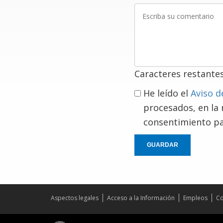
Escriba
su
comentario
Caracteres restante
He leído el
Aviso d
procesados, en la
consentimiento pa
GUARDAR
Aspectos legales
Acceso a la Información
Empleos
Co