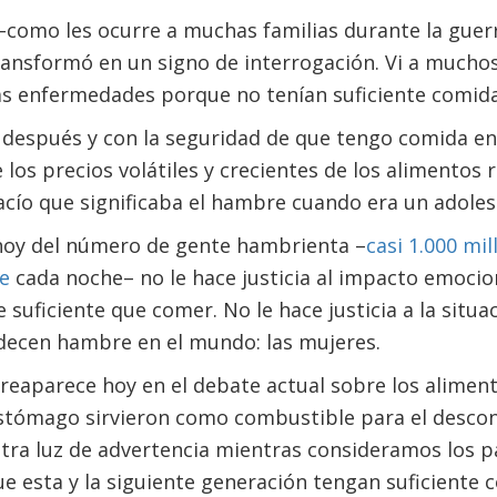
–como les ocurre a muchas familias durante la guerr
ransformó en un signo de interrogación. Vi a mucho
as enfermedades porque no tenían suficiente comida
después y con la seguridad de que tengo comida en
 los precios volátiles y crecientes de los alimentos 
acío que significaba el hambre cuando era un adoles
 hoy del número de gente hambrienta –
casi 1.000 mi
re
cada noche– no le hace justicia al impacto emocion
 suficiente que comer. No le hace justicia a la situa
decen hambre en el mundo: las mujeres.
reaparece hoy en el debate actual sobre los alimen
estómago sirvieron como combustible para el descon
tra luz de advertencia mientras consideramos los 
e esta y la siguiente generación tengan suficiente 