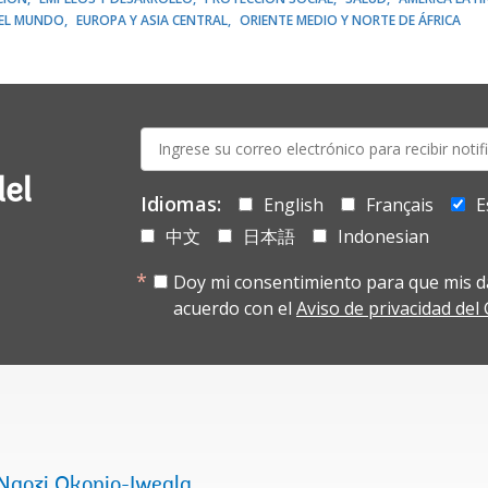
EL MUNDO
EUROPA Y ASIA CENTRAL
ORIENTE MEDIO Y NORTE DE ÁFRICA
E-
mail:
del
Idiomas:
English
Français
E
中文
日本語
Indonesian
Doy mi consentimiento para que mis d
acuerdo con el
Aviso de privacidad de
Ngozi Okonjo-Iweala