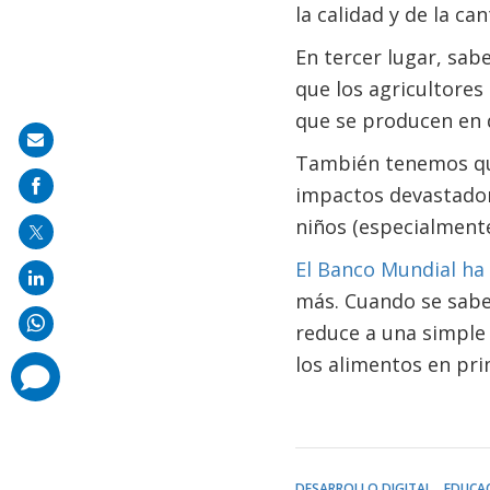
la calidad y de la ca
En tercer lugar, sab
que los agricultores
que se producen en 
Share
También tenemos que
on
impactos devastador
mail
niños (especialmente
El Banco Mundial ha
más. Cuando se sabe t
reduce a una simple
los alimentos en pri
comments
added
DESARROLLO DIGITAL
EDUCA