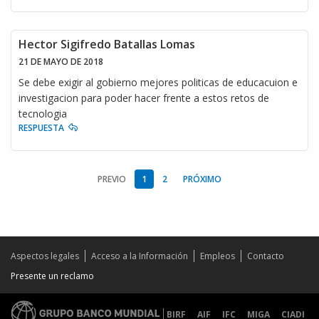
Hector Sigifredo Batallas Lomas
21 DE MAYO DE 2018
Se debe exigir al gobierno mejores politicas de educacuion e
investigacion para poder hacer frente a estos retos de
tecnologia
RESPUESTA
PREVIO
1
2
PRÓXIMO
Aspectos legales
Acceso a la Información
Empleos
Contacto
Presente un reclamo
BIRF
AIF
IFC
MIGA
CIADI