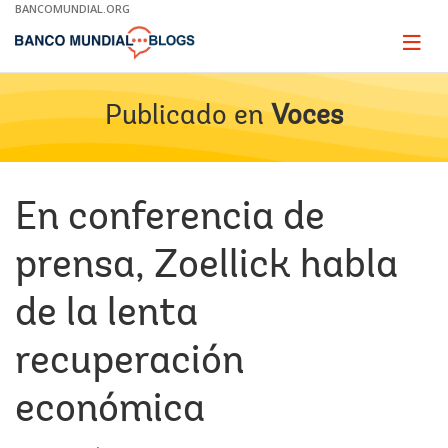
Skip
BANCOMUNDIAL.ORG
to
Main
Page
naviga
Navigation
Publicado en
Voces
En conferencia de
prensa, Zoellick habla
de la lenta
recuperación
económica