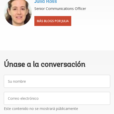
Julia Ross
Senior Communications Officer
MÁS BLOGS POR JULIA
Únase a la conversación
Su
nombre
Correo
electrónico
Este contenido no se mostrará públicamente