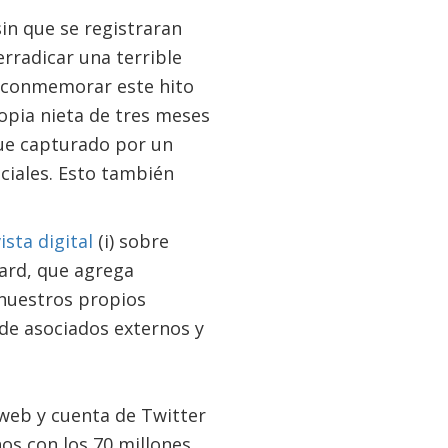
in que se registraran
erradicar una terrible
a conmemorar este hito
ropia nieta de tres meses
fue capturado por un
ciales. Esto también
ista digital
(i) sobre
oard, que agrega
 nuestros propios
l de asociados externos y
 web y cuenta de Twitter
os con los 70 millones