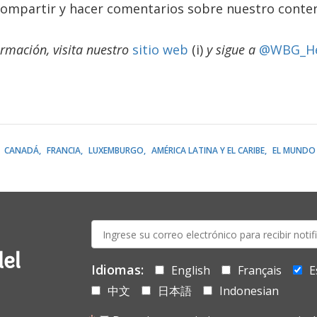
compartir y hacer comentarios sobre nuestro conteni
rmación, visita nuestro
sitio web
(i)
y sigue a
@WBG_He
CANADÁ
FRANCIA
LUXEMBURGO
AMÉRICA LATINA Y EL CARIBE
EL MUNDO
E-
mail:
del
Idiomas:
English
Français
E
中文
日本語
Indonesian