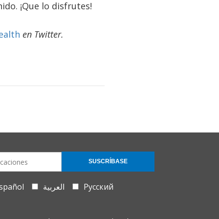
do. ¡Que lo disfrutes!
alth
en Twitter.
SUSCRÍBASE
spañol
العربية
Русский