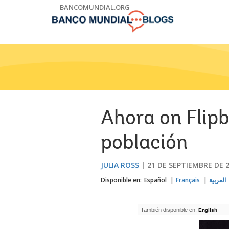
Skip
BANCOMUNDIAL.ORG
to
Main
Navigation
Ahora on Flipb
población
JULIA ROSS
21 DE SEPTIEMBRE DE 
Disponible en:
Español
Français
العربية
También disponible en:
English