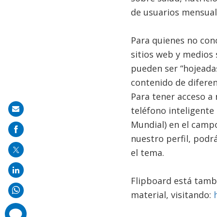
de usuarios mensual
Para quienes no cono
sitios web y medios s
pueden ser “hojeadas
contenido de diferen
Para tener acceso a 
teléfono inteligente
Share
Mundial) en el campo
on
nuestro perfil, podrá
mail
el tema.
Flipboard está tambi
material, visitando:
comments
added