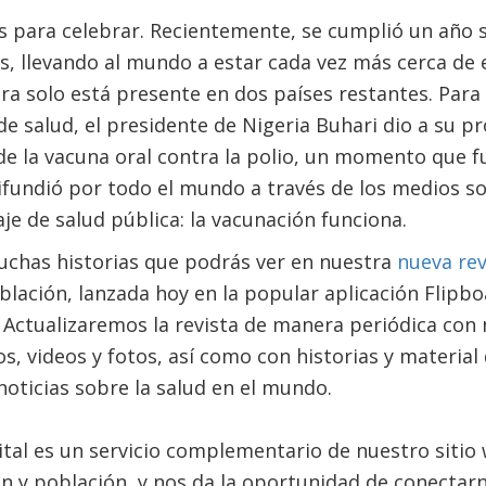
s para celebrar. Recientemente, se cumplió un año s
is, llevando al mundo a estar cada vez más cerca de 
a solo está presente en dos países restantes. Par
e salud, el presidente de Nigeria Buhari dio a su p
de la vacuna oral contra la polio, un momento que 
ifundió por todo el mundo a través de los medios so
je de salud pública: la vacunación funciona.
uchas historias que podrás ver en nuestra
nueva rev
oblación, lanzada hoy en la popular aplicación Flipb
 Actualizaremos la revista de manera periódica con
os, videos y fotos, así como con historias y materia
oticias sobre la salud en el mundo.
ital es un servicio complementario de nuestro sitio
ón y población, y nos da la oportunidad de conectarn