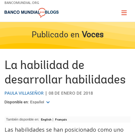
Skip
BANCOMUNDIAL.ORG
to
Main
Page
naviga
Navigation
Publicado en
Voces
La habilidad de
desarrollar habilidades
PAULA VILLASEÑOR
08 DE ENERO DE 2018
Disponible en:
Español
También disponible en:
|
English
Français
Las habilidades se han posicionado como uno