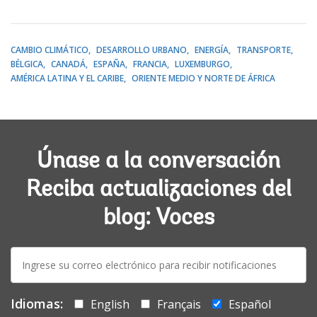
CAMBIO CLIMÁTICO
DESARROLLO URBANO
ENERGÍA
TRANSPORTE
BÉLGICA
CANADÁ
ESPAÑA
FRANCIA
LUXEMBURGO
AMÉRICA LATINA Y EL CARIBE
ORIENTE MEDIO Y NORTE DE ÁFRICA
Únase a la conversación
Reciba actualizaciones del
blog: Voces
E-
mail:
Idiomas:
English
Français
Español