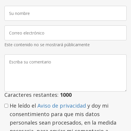
Su
nombre
Correo
electrónico
Este contenido no se mostrará públicamente
Escriba
su
comentario
Caracteres restantes:
1000
He leído el
Aviso de privacidad
y doy mi
consentimiento para que mis datos
personales sean procesados, en la medida
necesaria, para enviar mi comentario a