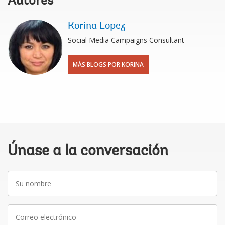
Autores
Korina Lopez
Social Media Campaigns Consultant
MÁS BLOGS POR KORINA
Únase a la conversación
Su
nombre
Correo
electrónico