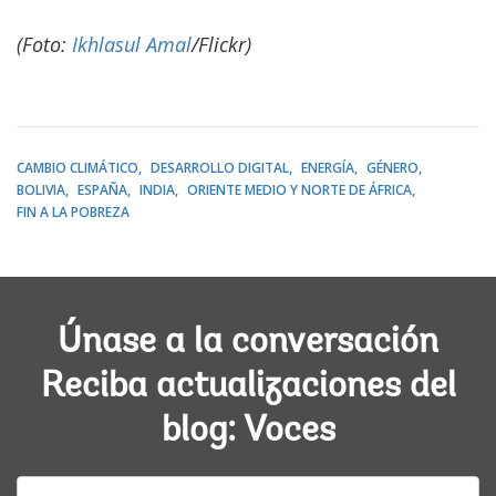
(Foto:
Ikhlasul Amal
/Flickr)
CAMBIO CLIMÁTICO
DESARROLLO DIGITAL
ENERGÍA
GÉNERO
BOLIVIA
ESPAÑA
INDIA
ORIENTE MEDIO Y NORTE DE ÁFRICA
FIN A LA POBREZA
Únase a la conversación
Reciba actualizaciones del
blog: Voces
E-