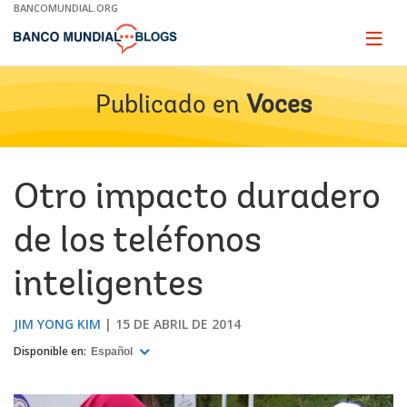
Skip
BANCOMUNDIAL.ORG
to
Main
Page
naviga
Navigation
Publicado en
Voces
Otro impacto duradero
de los teléfonos
inteligentes
JIM YONG KIM
15 DE ABRIL DE 2014
Disponible en:
Español