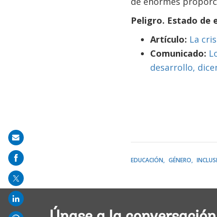
de enormes proporc
Peligro. Estado de 
Artículo:
La cri
Comunicado:
L
desarrollo, dice
Share
on
EDUCACIÓN
GÉNERO
INCLUS
mail