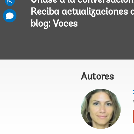
Únase a la conversación
Reciba actualizaciones 
comments
added
blog: Voces
Autores