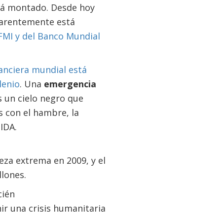
stá montado. Desde hoy
parentemente está
FMI y del Banco Mundial
nanciera mundial está
lenio
. Una
emergencia
s un cielo negro que
s con el hambre, la
SIDA.
eza extrema en 2009, y el
lones.
cién
ir una crisis humanitaria