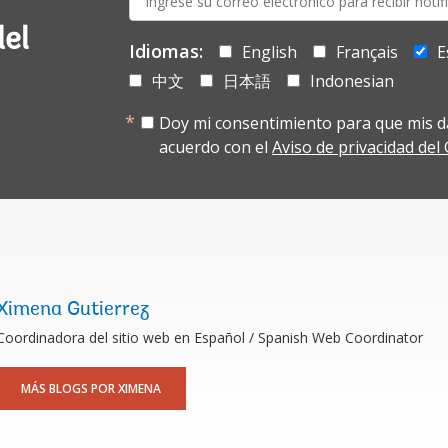
mail:
del
Idiomas:
English
Français
E
中文
日本語
Indonesian
Doy mi consentimiento para que mis d
acuerdo con el
Aviso de privacidad de
Ximena Gutierrez
Coordinadora del sitio web en Español / Spanish Web Coordinator
MÁS BLOGS POR XIMENA