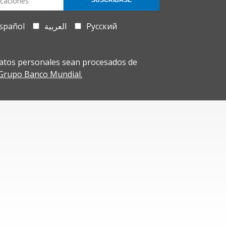
SUSCRÍBASE
spañol
العربية
Русский
atos personales sean procesados de
l Grupo Banco Mundial.