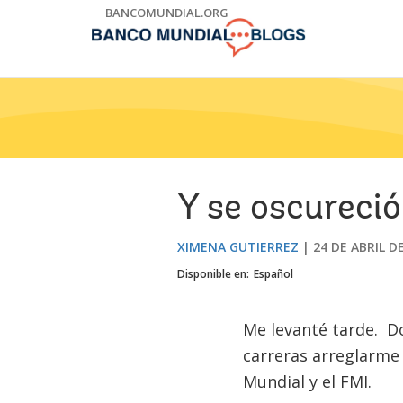
Skip
BANCOMUNDIAL.ORG
to
Main
Navigation
Y se oscureció 
XIMENA GUTIERREZ
24 DE ABRIL D
Disponible en:
Español
Me levanté tarde. D
carreras arreglarme 
Mundial y el FMI.