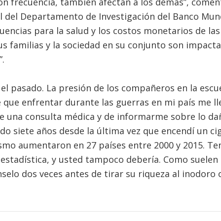
con frecuencia, también afectan a los demás”, come
 del Departamento de Investigación del Banco Mundi
uencias para la salud y los costos monetarios de la
s familias y la sociedad en su conjunto son impactan
.
l pasado. La presión de los compañeros en la escue
e que enfrentar durante las guerras en mi país me ll
 una consulta médica y de informarme sobre lo dañ
ado siete años desde la última vez que encendí un cig
ismo aumentaron en 27 países entre 2000 y 2015. Ten
estadística, y usted tampoco debería. Como suelen d
nselo dos veces antes de tirar su riqueza al inodoro 