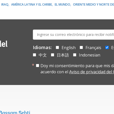
IRAQ
AMÉRICA LATINA Y EL CARIBE
EL MUNDO
ORIENTE MEDIO Y NORTE DE
E-
mail:
del
Idiomas:
English
Français
E
中文
日本語
Indonesian
Doy mi consentimiento para que mis d
acuerdo con el
Aviso de privacidad de
Bassam Sebti