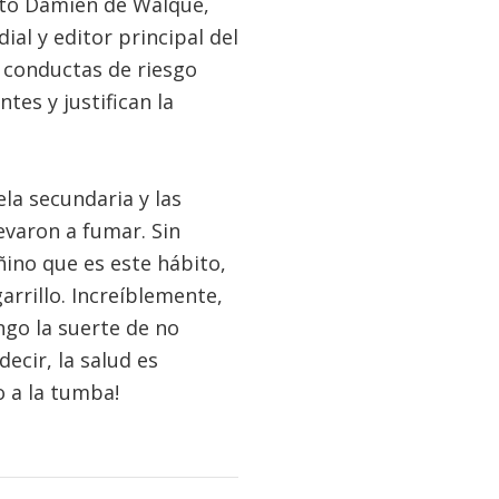
ntó Damien de Walque,
al y editor principal del
s conductas de riesgo
tes y justifican la
la secundaria y las
evaron a fumar. Sin
ino que es este hábito,
arrillo. Increíblemente,
go la suerte de no
ecir, la salud es
o a la tumba!