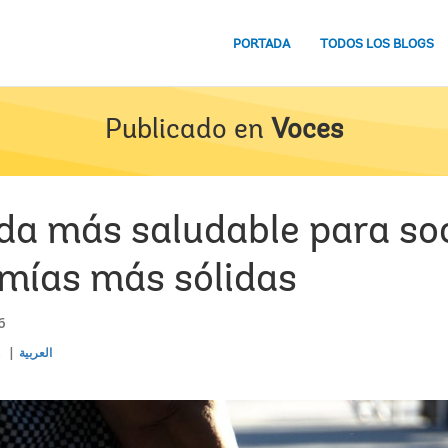
PORTADA
TODOS LOS BLOGS
Publicado en
Voces
vida más saludable para s
mías más sólidas
6
s
العربية