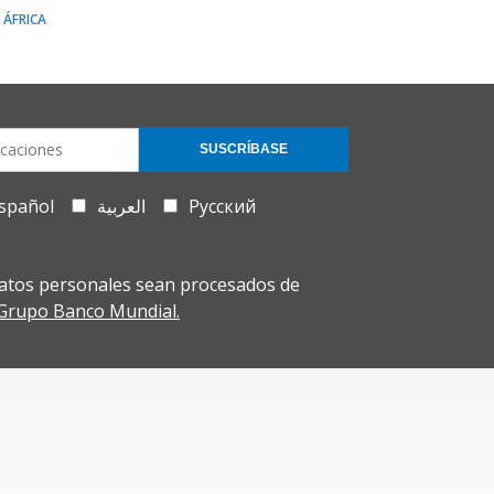
 ÁFRICA
SUSCRÍBASE
spañol
العربية
Русский
atos personales sean procesados de
l Grupo Banco Mundial.