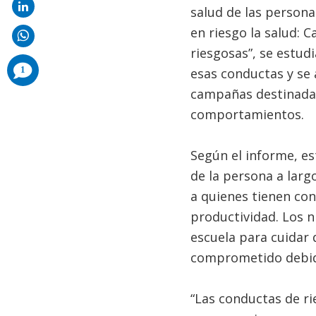
salud de las persona
en riesgo la salud: 
riesgosas”, se estud
comments
1
esas conductas y se a
added
campañas destinadas
comportamientos.
Según el informe, es
de la persona a larg
a quienes tienen co
productividad. Los n
escuela para cuidar 
comprometido debido
“Las conductas de ri