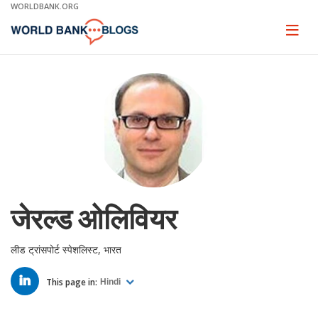
Skip
WORLDBANK.ORG
to
Main
Page
naviga
Navigation
जेरल्ड ओलिवियर
लीड ट्रांसपोर्ट स्पेशलिस्ट, भारत
LINKED
IN
This page in:
Hindi