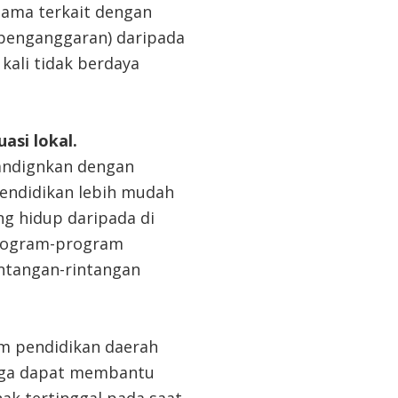
tama terkait dengan
 penganggaran) daripada
kali tidak berdaya
asi lokal.
bandignkan dengan
pendidikan lebih mudah
ng hidup daripada di
 program-program
ntangan-rintangan
em pendidikan daerah
juga dapat membantu