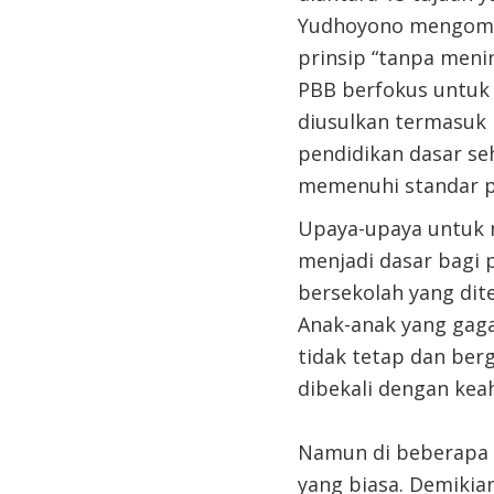
Yudhoyono mengoment
prinsip “tanpa menin
PBB berfokus untuk 
diusulkan termasuk 
pendidikan dasar se
memenuhi standar p
Upaya-upaya untuk 
menjadi dasar bagi 
bersekolah yang di
Anak-anak yang gag
tidak tetap dan ber
dibekali dengan keah
Namun di beberapa n
yang biasa. Demikian