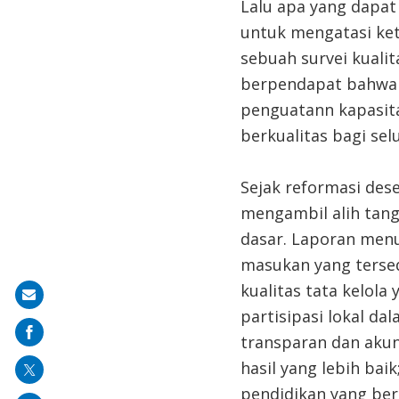
Lalu apa yang dapat
untuk mengatasi ket
sebuah survei kualit
berpendapat bahwa 
penguatann kapasit
berkualitas bagi sel
Sejak reformasi des
mengambil alih tan
dasar. Laporan menu
masukan yang tersed
kualitas tata kelola
Share
partisipasi lokal d
on
transparan dan akun
mail
hasil yang lebih ba
pendidikan yang ber