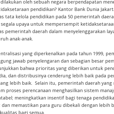
 dilakukan oleh sebuah negara berpendapatan mene
idaksetaraan pendidikan? Kantor Bank Dunia Jakarta
as tata kelola pendidikan pada 50 pemerintah daera
segala upaya untuk mempersempit ketidaksetaraa
as pemerintah daerah dalam menyelenggarakan lay
uruh anak-anak.
entralisasi yang diperkenalkan pada tahun 1999, pe
ggung jawab penyelengaran dan sebagian besar pe
njukkan bahwa prioritas yang diberikan untuk pendi
ia, dan distribusinya cenderung lebih baik pada p
 yang lebih baik. Selain itu, pemerintah daerah ya
alam proses perencanaan menghasilkan sistem mana
tabel; meningkatkan insentif bagi tenaga pendid
ik; dan memastikan para guru dibekali dengan lebih
kualitas bagi semua.