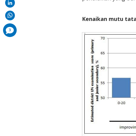
Kenaikan mutu tata 
comments
3
added