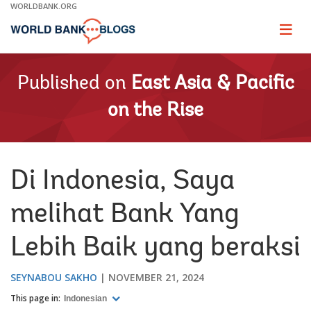
Skip
WORLDBANK.ORG
to
Main
Page
naviga
Navigation
Published on
East Asia & Pacific
on the Rise
Di Indonesia, Saya
melihat Bank Yang
Lebih Baik yang beraksi
SEYNABOU SAKHO
NOVEMBER 21, 2024
This page in:
Indonesian