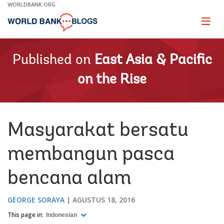
Skip
WORLDBANK.ORG
to
Main
Page
naviga
Navigation
Published on
East Asia & Pacific
on the Rise
Masyarakat bersatu
membangun pasca
bencana alam
GEORGE SORAYA
AGUSTUS 18, 2016
This page in:
Indonesian