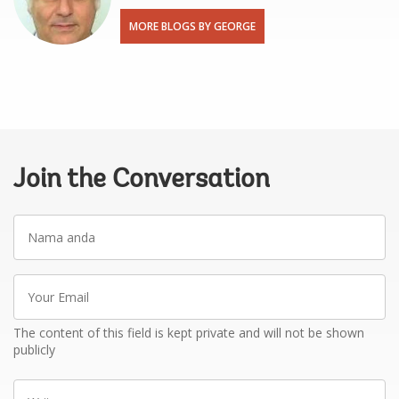
MORE BLOGS BY GEORGE
Join the Conversation
Nama
anda
Your
Email
The content of this field is kept private and will not be shown
publicly
Write