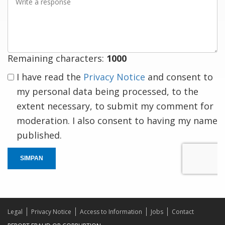
a
response
Remaining characters:
1000
I have read the
Privacy Notice
and consent to
my personal data being processed, to the
extent necessary, to submit my comment for
moderation. I also consent to having my name
published.
SIMPAN
Legal
Privacy Notice
Access to Information
Jobs
Contact