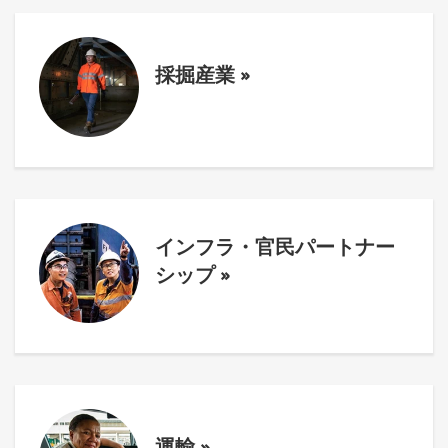
採掘産業
»
インフラ・官民パートナー
シップ
»