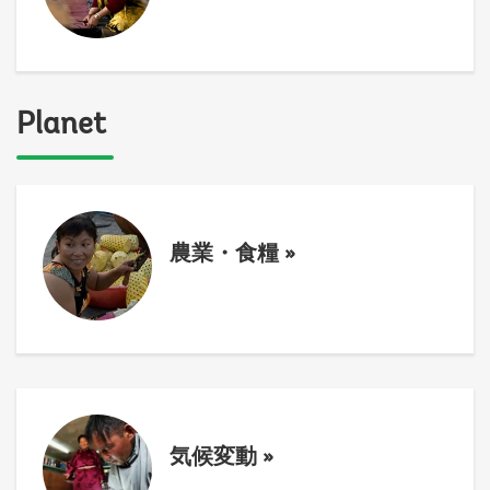
Planet
農業・食糧
»
気候変動
»