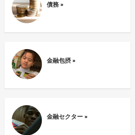
債務
»
金融包摂
»
金融セクター
»