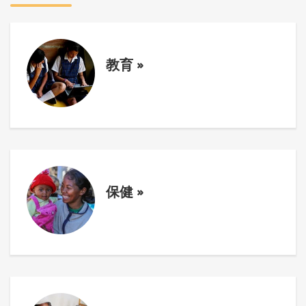
教育
»
保健
»