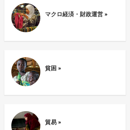
マクロ経済・財政運営
»
貧困
»
貿易
»