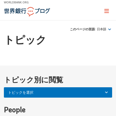
Skip
WORLDBANK.ORG
to
Main
Page
naviga
Navigation
このページの言語:
日本語
トピック
On
トピック別に閲覧
selection,
leaving
トピックを選択
this
page
People