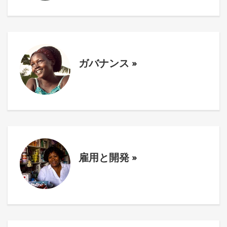
ガバナンス
»
雇用と開発
»