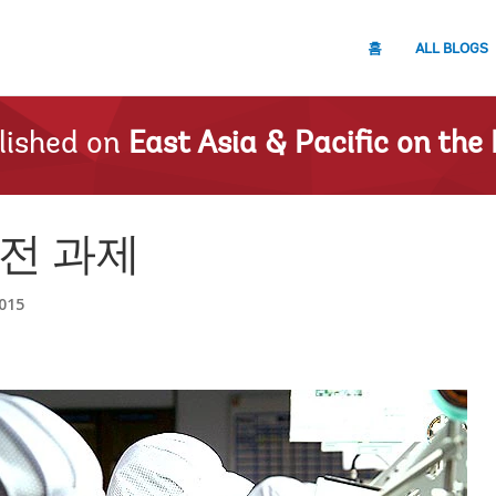
홈
ALL BLOGS
lished on
East Asia & Pacific on the 
전 과제
015