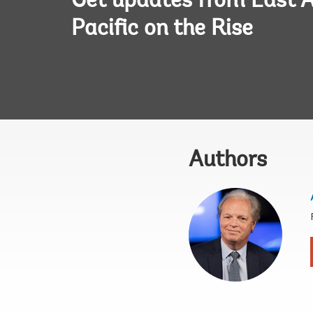
Get updates from East A
Pacific on the Rise
Authors