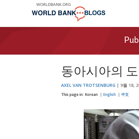
Skip
WORLDBANK.ORG
to
Main
Navigation
Pub
동아시아의 도
AXEL VAN TROTSENBURG
9월 18, 2
This page in:
Korean
English
中文