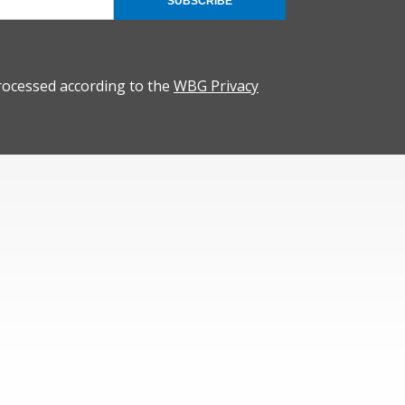
SUBSCRIBE
rocessed according to the
WBG Privacy