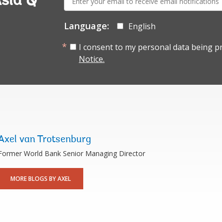
sia &
mail:
Language:
English
I consent to my personal data being p
Notice.
Axel van Trotsenburg
Former World Bank Senior Managing Director
MORE BLOGS BY AXEL