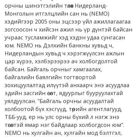
орчны шинэтгэлийн төлөөх Нидерланд-
Монголын итгэлцлийн сан нь (NEMO)
хэдийгээр 2005 оны эцсээр үйл ажиллагаагаа
зогсоосон ч хийсэн ажил нь үр дүнтэй байсан
учраас тусламжийг хэд хэдэн удаа сунгасан
юм. NEMO нь Дэлхийн банкны хувьд ч,
Нидерландын хувьд ч хэрэгжүүлсэн ажлын
цар хүрээ, хэлбэрээрээ ач холбогдолтой
байсан. Байгаль орчныг хамгаалах,
байгалийн баялгийн тогтвортой
зохицуулалтад илүүтэй анхаарч энэ асуудлаа
эдийн засгийн өсөлт, ядуурлыг бууруулахтай
уялдуулсан. “Байгаль орчны асуудалтай
холбоотой бүх хэсгүүд, төрийн агентлагууд,
ТББ-ууд, ер нь улс орны бүхий л нэгж энэ
төсөлтэй ямар нэг байдлаар холбогдсон юм”.
NEMO нь хулгайн ан, хулгайн мод бэлтгэл,