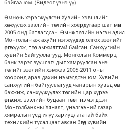
байгаа юм. (Видеог үзнэ үү)
Өмнө нь хэрэгжүүлсэн Хувийн хэвшлийг
хөгжүүлэх зээлийн төслийн хоёрдугаар шат мөн
2005 онд батлагдсан. Өмнөх төслийн нэгэн адил
Монголын аж ахуйн нэгжүүдэд олгох зээлийг
өргөжүүлж, төсөл амжилттай байсан. Санхүүгийн
хувийн байгууллагууд, Монголын Коммерц
банк зэрэг зуучлагчдыг хамруулсан энэ
төслийг зээлийн хэмжээ 2005-2011 оны
хооронд арав дахин нэмэгдсэн юм. Хувийн
санхүүгийн байгууллагууд чанарын хувьд өсөн
бэхжиж, санхүүжүүлэх төслийн цар хүрээ
өргөжиж, зээлийн буцаан төлөлт нэмэгдсэн.
Монголбанкны Хяналт, үнэлгээний газар
хямралын үед илүү хариуцлагатай байх
техникийн тусалцааг авсан бөгөөд хувийн