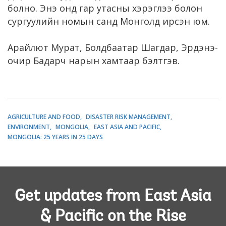
болно. Энэ онд гар утасны хэрэглээ болон
сургуулийн номын санд Монголд ирсэн юм.
Арайлют Мурат, Болдбаатар Шагдар, Эрдэнэ-
очир Бадарч нарын хамтаар бэлтгэв.
AGRICULTURE AND FOOD
DISASTER RISK MANAGEMENT
ENVIRONMENT
MONGOLIA
EAST ASIA AND PACIFIC
MONGOLIA: 25 YEARS IN 25 DAYS
Get updates from East Asia
& Pacific on the Rise