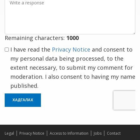
a
response
Remaining characters:
1000
I have read the
Privacy Notice
and consent to
my personal data being processed, to the
extent necessary, to submit my comment for
moderation. I also consent to having my name
published.
ХАДГАЛАХ
Legal
Privacy Notice
Access to Information
Jobs
Contact