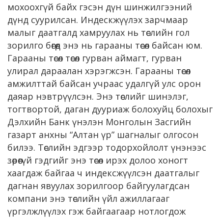
мохоохгүй байх гэсэн дүн шинжилгээний
дүнд суурилсан. Индескжүүлэх зарчмаар
малыг даатгалд хамруулах нь төслийн гол
зорилго бөгөөд энэ нь гарааны төсөл байсан юм.
Гарааны төсөл төсөл гурван аймагт, гурван
улирал дараалан хэрэгжсэн. Гарааны төсөл
амжилттай байсан учраас удалгүй улс орон
даяар нэвтрүүлсэн. Энэ төслийг шинэлэг,
тогтвортой, даган дууриаж болохуйц болохыг
Дэлхийн Банк үнэлэн Монголын Засгийн
газарт анхны “Алтан үр” шагналыг олгосон
билээ. Төслийн эдгээр тодорхойлолт үнэнээс
зөрөөгүй гэдгийг энэ төсөл ирэх долоо хоногт
хаагдаж байгаа ч индексжүүлсэн даатгалыг
дагнан явуулах зорилгоор байгуулагдсан
компани энэ төслийн үйл ажиллагааг
үргэлжлүүлэх гэж байгаагаар нотлогдож