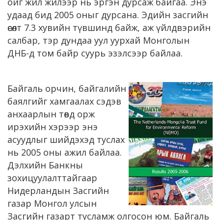
ойг жил жилээр нь эргэн дурсаж байгаа. Энэ
удаад бид 2005 оныг дурсана. Эдийн засгийн
өсөлт 7.3 хувийн түвшинд байж, аж үйлдвэрийн
салбар, тэр дундаа уул уурхай Монголын
ДНБ-д том байр суурь эзэлсээр байлаа.
Байгаль орчин, байгалийн
баялгийг хамгаалах сэдэв
анхаарлын төвд орж
ирэхийн хэрээр энэ
асуудлыг шийдэхэд туслах
нь 2005 оны ажил байлаа.
Дэлхийн Банкны
зохицуулалттайгаар
Нидерландын Засгийн
газар Монгол улсын
Засгийн газарт тусламж олгосон юм. Байгаль