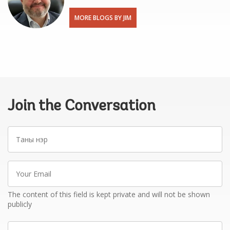
MORE BLOGS BY JIM
Join the Conversation
Таны
нэр
Your
Email
The content of this field is kept private and will not be shown
publicly
Write