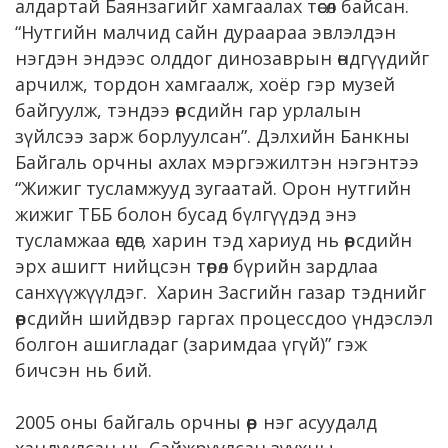
алдартай Баянзагийг хамгаалах төсөл байсан.
“Нутгийн малчид сайн дураараа эвлэлдэн
нэгдэн эндээс олддог динозаврын өндгүүдийг
арчилж, тордон хамгаалж, хоёр гэр музей
байгуулж, тэндээ өөрсдийн гар урлалын
зүйлсээ зарж борлуулсан”. Дэлхийн Банкны
Байгаль орчны ахлах мэргэжилтэн нэгэнтээ
“Жижиг тусламжууд зугаатай. Орон нутгийн
жижиг ТББ болон бусад бүлгүүдэд энэ
тусламжаа өгдөг, харин тэд хариуд нь өөрсдийн
эрх ашигт нийцсэн төрөл бүрийн зардлаа
санхүүжүүлдэг. Харин Засгийн газар тэднийг
өөрсдийн шийдвэр гаргах процессдоо үндэслэл
болгон ашигладаг (заримдаа үгүй)” гэж
бичсэн нь бий.
2005 оны байгаль орчны өөр нэг асуудалд
хандуулсан нь Сайжруулсан зуухны