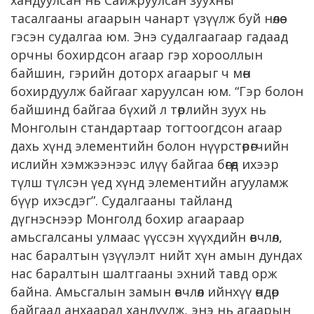
тасалгааны агаарын чанарт үзүүлж буй нөлөө
гэсэн судалгаа юм. Энэ судалгаагаар гадаад
орчны бохирдсон агаар гэр хорооллын
байшин, гэрийн доторх агаарыг ч мөн
бохирдуулж байгааг харуулсан юм. “Гэр болон
байшинд байгаа бүхий л төрлийн зуух нь
Монголын стандартаар тогтоогдсон агаар
дахь хүнд элементийн болон нүүрстөрөгчийн
ислийн хэмжээнээс илүү байгаа бөгөөд ихээр
түлш түлсэн үед хүнд элементийн агууламж
бүүр ихэсдэг”. Судалгааны тайланд
дүгнэснээр Монголд бохир агаараар
амьсгалсаны улмаас үүссэн хүүхдийн өвчлөл,
нас баралтын үзүүлэлт нийт хүн амын дундах
нас баралтын шалтгааны эхний тавд орж
байна. Амьсгалын замын өвчлөл ийнхүү өндөр
байгаад анхаарал хандуулж, энэ нь агаарын