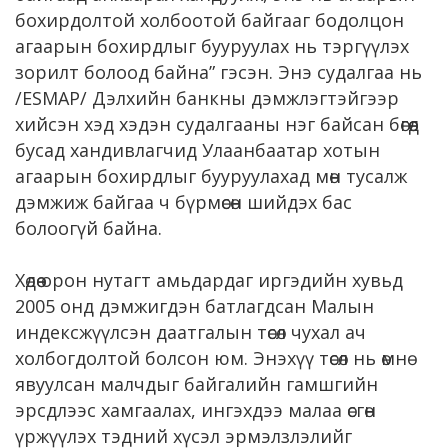
бохирдолтой холбоотой байгааг бодолцон
агаарын бохирдлыг бууруулах нь тэргүүлэх
зорилт болоод байна” гэсэн. Энэ судалгаа нь
/ESMAP/ Дэлхийн банкны дэмжлэгтэйгээр
хийсэн хэд хэдэн судалгааны нэг байсан бөгөөд
бусад хандивлагчид Улаанбаатар хотын
агаарын бохирдлыг бууруулахад мөн тусалж
дэмжиж байгаа ч бүрмөсөн шийдэх бас
болоогүй байна.
Хөдөө орон нутагт амьдардаг иргэдийн хувьд
2005 онд дэмжигдэн батлагдсан Малын
индексжүүлсэн даатгалын төсөл чухал ач
холбогдолтой болсон юм. Энэхүү төсөл нь өмнө
явуулсан малчдыг байгалийн гамшгийн
эрсдлээс хамгаалах, ингэхдээ малаа өсгөн
үржүүлэх тэдний хүсэл эрмэлзлэлийг