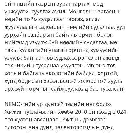
ойн нөөцийн газрын зураг гаргах, мод
үржүүлэх, суулгах ажил, Монголын загасны
нөөцийн тойм судалгааг гаргах, аялал
жуулчлалын салбарын нөлөөллийн судалгаа, уул
уурхайн салбарын байгаль орчин болон
нийгэмд үзүүлж буй нөлөөллийн судалгаа, мөн
тахь, хулангийн унаган орчинд хүмүүсийн
үзүүлж байгаа нөлөөг судлах зэрэг олон ажилд
техникийн тусалцаа үзүүлсэн. Мөн энэ төсөл
хотын байгаль экологийн байдал, хортой,
хүнд бодисын хэрэглээтэй холбоотой хууль
эрх зүйн орчныг сайжруулахад бас тусалсан.
NEMO-гийн үр дүнтэй төслийн нэг болох
Жижиг тусламжийн хөтөлбөр 2010 он гэхэд 2,024
төсөл хүлээн авсанаас 184-т нь дэмжлэг
олгосон, энэ дунд палентологчдын дунд