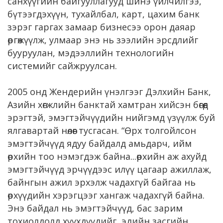
санхүүгийн байгууллагууд шинэ үйлчилгээ,
бүтээгдэхүүн, тухайлбал, карт, цахим банк
зэрэг гаргах замаар бизнесээ орон даяар
өргөжүүлж, улмаар энэ нь зээлийн эрсдлийг
бууруулан, мэдээллийн технологийн
системийг сайжруулсан.
2005 онд Жендерийн үнэлгээг Дэлхийн Банк,
Азийн хөгжлийн банктай хамтран хийсэн бөгөөд
эрэгтэй, эмэгтэйчүүдийн нийгэмд үзүүлж буй
ялгавартай нөлөөг тусгасан. “Өрх толгойлсон
эмэгтэйчүүд ядуу байдалд амьдарч, ийм
өрхийн тоо нэмэгдэж байна...өрхийн аж ахуйд
эмэгтэйчүүд эрчүүдээс илүү цагаар ажиллаж,
байнгын ажил эрхэлж чадахгүй байгаа нь
өрхүүдийн хэрэгцээг хангаж чадахгүй байна.
Энэ байдал нь эмэгтэйчүүд, бас зарим
тохиолдолд хүүхдүүдийг эдийн засгийн