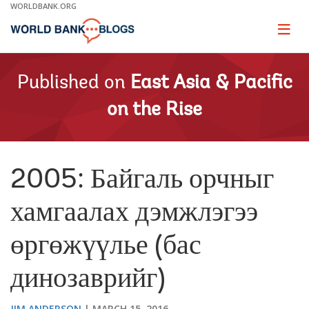
Skip
WORLDBANK.ORG
to
Main
Page
naviga
Navigation
Published on
East Asia & Pacific
on the Rise
2005: Байгаль орчныг
хамгаалах дэмжлэгээ
өргөжүүлье (бас
динозаврийг)
JIM ANDERSON
MARCH 15, 2016