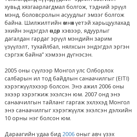
хувьд хязгаарлагдмал болгож, тэдний эрүүл
мэнд, боловсролын асуудлыг эмзэг болгож
байна. Шилжилтийн өмнөх үетэй харьцуулахад
эхийн эндэгдэл өндөр хэвээр, ядуурлыг
дагалдан гардаг эрүүл мэндийн зарим
үзүүлэлт, тухайлбал, нялхсын эндэгдэл эргэн
сэргэж байна” хэмээн дүгнэсэн.
2005 оны сүүлээр Монгол улс Олборлох
салбарын ил тод байдлын санаачилгыг (EITI)
хэрэгжүүлэхээр болсон. Энэ ажил 2006 оны
эхээр хэрэгжиж эхэлсэн юм. 2007 онд энэ
санаачилгын тайланг гаргаж эхлэхэд Монгол
энэ санаачилгыг хэрэгжүүлж эхэлсэн дэлхийн
10 орны нэг болсон юм.
Дараагийн удаа бид
2006
оныг авч үзэх