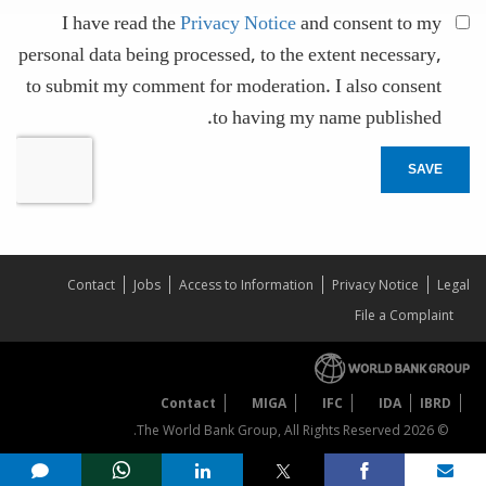
I have read the
Privacy Notice
and consent to my
personal data being processed, to the extent necessary,
to submit my comment for moderation. I also consent
to having my name published.
SAVE
Contact
Jobs
Access to Information
Privacy Notice
Legal
File a Complaint
Contact
MIGA
IFC
IDA
IBRD
© 2026 The World Bank Group, All Rights Reserved.
Share on
comments added
mail