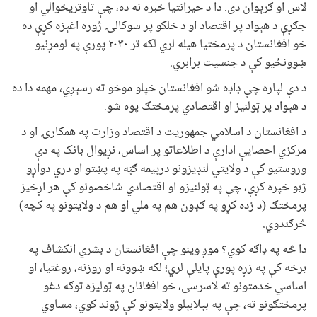
لاس او ګرېوان دی. دا د حیرانتیا خبره نه ده، چې تاوتریخوالي او
جګړې د هېواد پر اقتصاد او د خلکو پر سوکالۍ ژوره اغېزه کړې ده
خو افغانستان د پرمختيا هيله لري لکه تر ۲۰۳۰ پورې په لومړنيو
ښوونځيو کې د جنسیت برابري.
د دې لپاره چې ډاډه شو افغانستان خپلو موخو ته رسېږي، مهمه دا ده
د هېواد پر ټولنيز او اقتصادي پرمختګ پوه شو.
د افغانستان د اسلامي جمهوریت د اقتصاد وزارت په همکارۍ او د
مرکزي احصايې ادارې د اطلاعاتو پر اساس، نړیوال بانک په دې
وروستيو کې د ولايتي لنډیزونو درېیمه ګڼه په پښتو او دري دواړو
ژبو خپره کړې، چې په ټولنیزو او اقتصادي شاخصونو کې هر اړخیز
پرمختګ (د زده کړو په ګډون هم په ملي او هم د ولايتونو په کچه)
څرګندوي.
دا څه په ډاګه کوي؟ موږ وینو چې افغانستان د بشري انکشاف په
برخه کې په زړه پورې پایلې لري؛ لکه ښوونه او روزنه، روغتيا، او
اساسي خدمتونو ته لاسرسی، خو افغانان په ټولیزه توګه دغو
پرمختګونو ته، چې په بېلابېلو ولايتونو کې ژوند کوي، مساوي