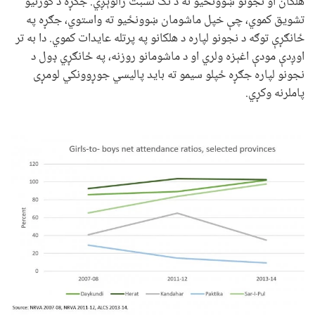
هلکان او نجونو ښوونځيو ته د تګ نسبت رالوېږي. جګړه د کورنیو
تشویق کموي، چې خپل ماشومان ښوونځيو ته واستوي، جګړه په
ځانګړې توګه د نجونو لپاره د هلکانو په پرتله عایدات کموي. دا به تر
اوږدې مودې اغېزه ولري او د ماشومانو روزنه، په ځانګړي ډول د
نجونو لپاره جګړه ځپلو سیمو ته باید پالیسي جوړوونکي لومړی
پاملرنه وکړي.