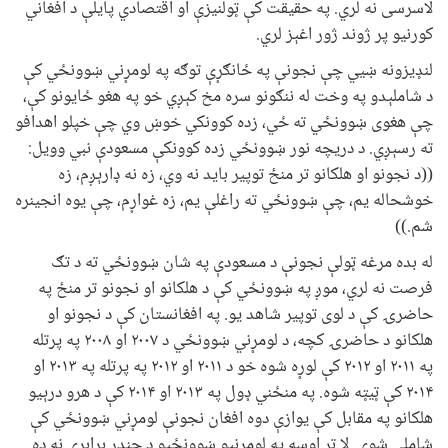
لاسرسی نه لري. په حقیقت کې ټولنيزې او اقتصادي پایلې د افغاني
کورنیو پر ژوند ژور اغېز لري.
لنډیزونه ښيي چې نجونې په ځانګړې توګه په لومړني ښوونځي کې
د شاملېدو په وخت له ننګونو سره مخ کېږي خو په هغو ځایونو کې،
چې هغوی ښوونځي ته ځي، زده کوونکي خوښ وي چې خپلو اهدافو
ته رسېږي. د دریچه نور ښوونځي زده کوونکې مسعودې نبي وویل:
((د نجونو او هلکانو تر منځ توپير باید نه وي، زه نه ډارېږم، زه
خوشحاله یم، چې ښوونځي ته راغلې يم، زه غواړم، چې یوه انجینره
شم.))
له بده مرغه ټولې نجونې د مسعودې په شان ښوونځي ته د تګ
فرصت نه لري، موږ په ښوونځي کې د هلکانو او نجونو تر منځ په
حاضرۍ کې د لوی توپیر شاهد یو. په افغانستان کې د نجونو او
هلکانو د حاضرۍ کچه، د لومړني ښوونځي د ۲۰۰۷ او ۲۰۰۸ په پرتله
په ۲۰۱۱ او ۲۰۱۲ کې لوړه شوه خو د ۲۰۱۱ او ۲۰۱۲ په پرتله په ۲۰۱۳ او
۲۰۱۴ کې ټیټه شوه. په منځني ډول په ۲۰۱۳ او ۲۰۱۴ کې د هرو درېیو
هلکانو په مقابل کې یوازې دوه افغان نجونې لومړني ښوونځي کې
شاملې شوې. لا تر اوسه په لومړنيو ښوونځيو د جندر برابري نه ده