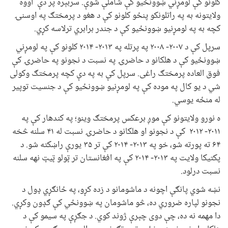
کلونو کې لومړني ښوونځيو کې شاملې شوې. سربېره پر دې اووه
ولايتونه به په راتلونکو پنځو کلونو کې د هغو د پرمختګ په اوسنۍ
کچه به په لومړنیو ښوونځیو کې د جندر برابري ترلاسه کړي.
سرپل کې د ۲۰۰۷- ۲۰۰۸ په پرتله په ۲۰۱۳- ۲۰۱۴ کلونو کې په لومړني
ښوونځيو کې د هلکانو د حاضرۍ په نسبت د نجونو په حاضرۍ کې
فوق العاده پرمختګ راغی. سرپل کې به په دې کچه پرمختګ وکولی
شي د یو کال په موده کې په لومړنیو ښوونځيو کې د جنسیت توپیر
له منځه يوسي.
ه نورو ولايتونو کې موږ برعکس پرمختګ وینو؛ په کندهار کې په
۲۰۱۱- ۲۰۱۲ کې د نجونو او هلکانو د حاضرۍ نسبت له ۴۱ سلنه څخه
۶۴ ته پورته شو، خو په ۲۰۱۳- ۲۰۱۴ کې تر ۳۵ يورې راښکته شو. د
پکتيکا ولايت په ۲۰۱۳- ۲۰۱۴ کې په افغانستان تر ټولو ټيټ نهه سلنه
نسبت درلود.
نښه شوي پانګې اچونه د ماشومانو د زده کړو، په ځانګړي ډول د
نجونو لپاره ضروري ده، څو ماشومان په ښوونځي کې ګډون وکړي.
دا مهمه نه ده، چې دوی چېرې ژوند کوي. د جګړې په سیمو کې د