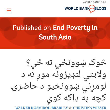
Skip
WORLDBANK.ORG
to
Main
Page
Navigation
igation
Published on
End Poverty in
South Asia
څوک ښوونځي ته ځي؟
ولايتي لنډيزونه موږ ته د
لومړني ښوونځيو د حاضرۍ
کچه په ډاګه کوي
WALKER KOSMIDOU-BRADLEY
CHRISTINA WIESER