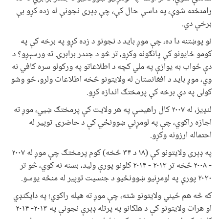
رامنځته شوې، په داسې حال کې، چې ډېری نجونې له زده کړو بې
برخې دي.
نو پوښتنه دا ده، چې موږ باید د نجونو د زده کړو په برخه کې په
کومو ځایونو کې پانګونه وکړو، تر څو د جندر برابرۍ ته ورسېږو؟ د
دې ځواب به يوازې په ملي کچه د اطلاعاتو په ورکولو سره کافي نه
وي، موږ باید د افغانستان له ولايتونو څخه اطلاعات ولرو، څو وشو
کولی په دې برخه کې پرمختګ اندازه کړو.
لنډیز، له ۲۰۰۷ کال راهیسې په هر ولايت کې پرمختګ ښيي، موږ ته
اجازه راکوي، چې په لومړني ښوونځي کې د حاضرۍ توپیر له
احتماله ارزونه وکړو.
په ډېری ولایتونو کې (۱۸ د ۳۴ څخه) کوم پرمختګ چې موږ له ۲۰۰۷
- ۲۰۰۸ څخه تر ۲۰۱۳ - ۲۰۱۴ کلونو پورې وليد، بسنه نه کوي، څو تر
۲۰۳۰ پورې په لومړنيو ښوونځيو د جنسیت توپیر له منځه یوسو.
که څه هم ځيني ولايتونو شته، چې موږ ته هيله راکوي؛ په دایکنډي
او هرات ولایتونو کې د هلکانو په پرتله ډېرې نجونې په ۲۰۱۳- ۲۰۱۴