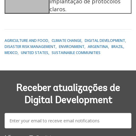
implantação de protocolos
claros.
AGRICULTURE AND FOOD
CLIMATE CHANGE
DIGITAL DEVELOPMENT
DISASTER RISK MANAGEMENT
ENVIRONMENT
ARGENTINA
BRAZIL
MEXICO
UNITED STATES
SUSTAINABLE COMMUNITIES
Receber atualizações de
Digital Development
E-
mail: