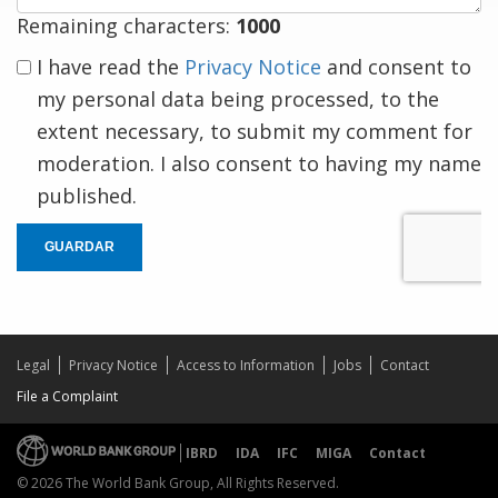
Remaining characters:
1000
I have read the
Privacy Notice
and consent to
my personal data being processed, to the
extent necessary, to submit my comment for
moderation. I also consent to having my name
published.
GUARDAR
Legal
Privacy Notice
Access to Information
Jobs
Contact
File a Complaint
IBRD
IDA
IFC
MIGA
Contact
© 2026 The World Bank Group, All Rights Reserved.