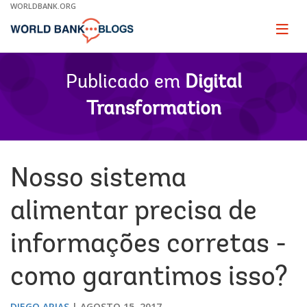
Skip
WORLDBANK.ORG
to
Main
Page
naviga
Navigation
Publicado em
Digital
Transformation
Nosso sistema
alimentar precisa de
informações corretas -
como garantimos isso?
DIEGO ARIAS
AGOSTO 15, 2017