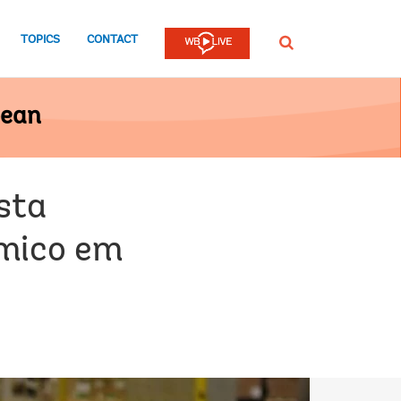
TOPICS
CONTACT
Procurar
bean
sta
ômico em