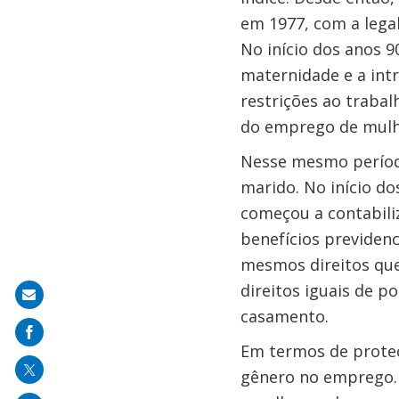
em 1977, com a lega
No início dos anos 9
maternidade e a int
restrições ao traba
do emprego de mulhe
Nesse mesmo período
marido. No início do
começou a contabiliz
benefícios previdenc
mesmos direitos que
direitos iguais de p
Share
casamento.
on
mail
Em termos de proteçã
gênero no emprego. 