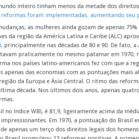
mundo inteiro tinham menos da metade dos direito
00 reformas foram implementadas, aumentando seu 
mudanças, as mulheres ainda gozam de apenas 75% 
íses da região da América Latina e Caribe (ALC) apro
0
, principalmente nas décadas de 80 e 90. De fato, a
 estavam praticamente no mesmo patamar em 1970, 
rma nos países latino-americanos fez com que a re
ás apenas das economias com as pontuações mais alt
egião da Europa e Ásia Central. O ritmo das reform
ltima década. Nos últimos dois anos, apenas quatro
rmas.
l no índice WBL é 81,9, ligeiramente acima da média 
 impressionantes. Em 1970, a pontuação do Brasil era
de apenas um terço dos direitos legais dos homens
 o Brasil promulgou 13 reformas positivas. A prime