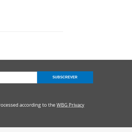
SUBSCREVER
rocessed according to the
WBG Privacy