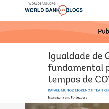
Skip
WORLDBANK.ORG
to
Main
Navigation
Pub
Igualdade de 
fundamental 
tempos de CO
RAFAEL MUNOZ MORENO
TEA TRU
Esta página em:
Portuguese