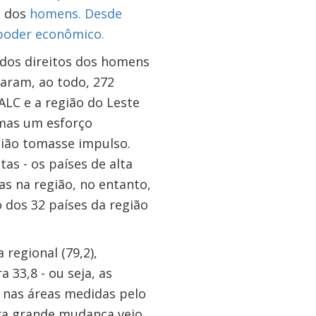
s dos
homens. Desde
poder econômico.
dos direitos dos homens
varam, ao todo, 272
 ALC e a região do Leste
mas um esforço
gião tomasse impulso.
as - os países de alta
as na região, no entanto,
 dos 32 países da região
regional (79,2),
 33,8 - ou seja, as
 nas áreas medidas pelo
ira grande mudança veio