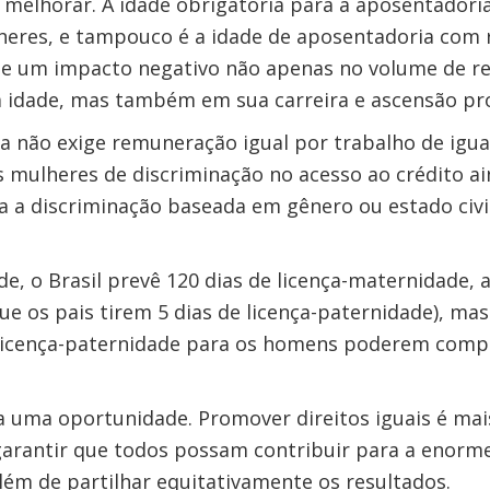
 melhorar. A idade obrigatória para a aposentadoria 
eres, e tampouco é a idade de aposentadoria com 
rte um impacto negativo não apenas no volume de re
a idade, mas também em sua carreira e ascensão pro
ira não exige remuneração igual por trabalho de igual
s mulheres de discriminação no acesso ao crédito 
ba a discriminação baseada em gênero ou estado civ
e, o Brasil prevê 120 dias de licença-maternidade,
que os pais tirem 5 dias de licença-paternidade), ma
licença-paternidade para os homens poderem compa
a uma oportunidade. Promover direitos iguais é mai
é garantir que todos possam contribuir para a enorm
lém de partilhar equitativamente os resultados.