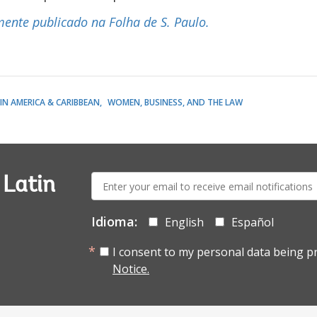
lmente publicado na Folha de S. Paulo.
IN AMERICA & CARIBBEAN
WOMEN, BUSINESS, AND THE LAW
E-
 Latin
mail:
Idioma:
English
Español
I consent to my personal data being p
Notice.