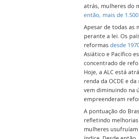
atrás, mulheres do 
então, mais de 1.5
Apesar de todas as 
perante a lei. Os pa
reformas
desde 197
Asiático e Pacífico
concentrado de refo
Hoje, a ALC está atr
renda da OCDE e da r
vem diminuindo na ú
empreenderam refo
A pontuação do Brasi
refletindo melhorias
mulheres usufruíam 
índice. Desde então,