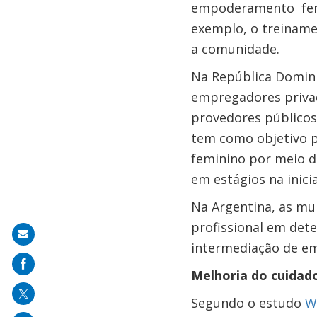
empoderamento femi
exemplo, o treiname
a comunidade.
Na República Domin
empregadores privad
provedores públicos 
tem como objetivo p
feminino por meio d
em estágios na inicia
Na Argentina, as mu
profissional em de
Share
intermediação de em
on
Melhoria do cuidado
mail
Segundo o estudo
W