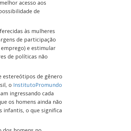
 melhor acesso aos
possibilidade de
oferecidas às mulheres
rgens de participação
 emprego) e estimular
es de políticas não
e estereótipos de gênero
il, o
Instituto
Promundo
ejam ingressando cada
que os homens ainda não
infantis, o que significa
ão dos homens no