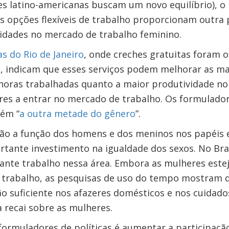
es latino-americanas buscam um novo equilíbrio), o
as opções flexíveis de trabalho proporcionam outra 
idades no mercado de trabalho feminino.
as do Rio de Janeiro
, onde creches gratuitas foram 
s, indicam que esses serviços podem melhorar as ma
horas trabalhadas quanto a maior produtividade no
res a entrar no mercado de trabalho. Os formulador
ém “
a outra metade do gênero
”.
ão a função dos homens e dos meninos nos papéis 
tante investimento na igualdade dos sexos. No Bras
sante trabalho nessa área. Embora as mulheres est
e trabalho, as pesquisas de uso do tempo mostram 
 suficiente nos afazeres domésticos e nos cuidados 
 recai sobre as mulheres.
ormuladores de políticas é aumentar a participaç