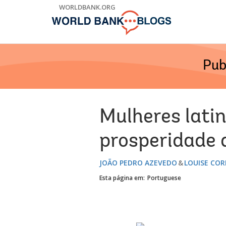
Skip
WORLDBANK.ORG
to
Main
Navigation
Pub
Mulheres lat
prosperidade 
JOÃO PEDRO AZEVEDO
LOUISE COR
Esta página em:
Portuguese