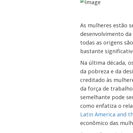
As mulheres estão s
desenvolvimento da
todas as origens sã
bastante significati
Na última década, o
da pobreza e da des
creditado às mulhere
da força de trabalho
semelhante pode ser 
como enfatiza o rel
Latin America and t
econômico das mulhe