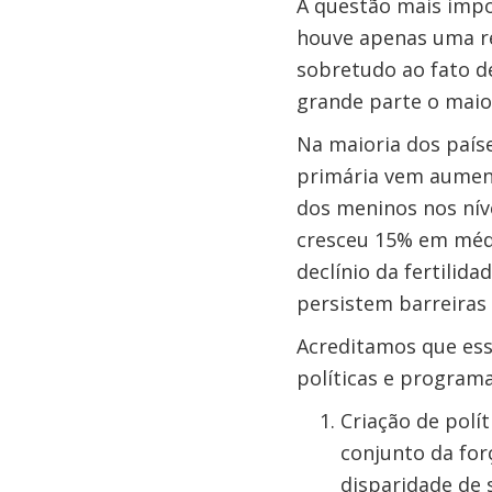
A questão mais impo
houve apenas uma re
sobretudo ao fato d
grande parte o maio
Na maioria dos país
primária vem aumen
dos meninos nos nív
cresceu 15% em médi
declínio da fertilid
persistem barreiras
Acreditamos que es
políticas e programa
Criação de polí
conjunto da for
disparidade de 