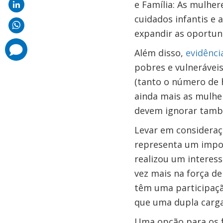
e Família: As mulher
cuidados infantis e 
expandir as oportun
comments
Além disso,
evidênci
added
pobres e vulnerávei
(tanto o número de 
ainda mais as mulhe
devem ignorar tamb
Levar em consideraç
representa um impor
realizou um interes
vez mais na força d
têm uma participação
que uma dupla carga
Uma opção para os f