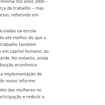
minina nos anos 2000 –
rça de trabalho – mas
tivo, refletindo em
iculadas na escola
o até melhor do que o
e trabalho também
o em capital humano, ao
tarde. No entanto, ainda
ibuição econômica.
 a implementação de
 do nosso informe:
dades das mulheres no
rticipação e reduzir a