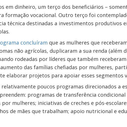
 em dinheiro, um terço dos beneficiários – somen
ra formação vocacional. Outro terço foi contempl
cia técnica destinadas a investimentos produtivos 
las.
rograma concluíram
que as mulheres que receberam 
omas não agrícolas, duplicaram a sua renda (além 
uando rodeadas por líderes que também receberam 
aumento das famílias chefiadas por mulheres, part
te elaborar projetos para apoiar esses segmentos v
o relativamente poucos programas direcionados a es
reendem: programas de transferência condicional 
s por mulheres; iniciativas de creches e pós-escolare
lhos de mães que trabalham; apoio nutricional e edu