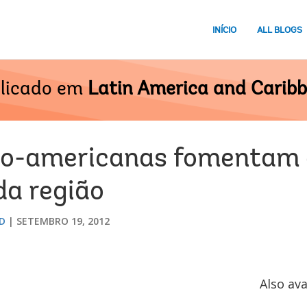
INÍCIO
ALL BLOGS
licado em
Latin America and Carib
ino-americanas fomentam
da região
D
SETEMBRO 19, 2012
Also ava