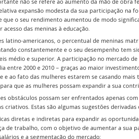
rtante não se refere ao aumento da mão de obra fe
lativa expansão modesta da sua participação na fo
e que o seu rendimento aumentou de modo significa
r acesso das meninas à educação.
es latino-americanos, o percentual de meninas matr
tando constantemente e o seu desempenho tem sid
eis médio e superior. A participação no mercado d
a entre 2000 e 2010 – graças ao maior investiment
ade e ao fato das mulheres estarem se casando mais 
 para que as mulheres possam expandir a sua contr
ses obstáculos possam ser enfrentados apenas com
s criativos. Estas são algumas sugestões derivadas
ticas diretas e indiretas para expandir as oportuni
ça de trabalho, com o objetivo de aumentar a sua pa
salários e a segmentação do mercado;