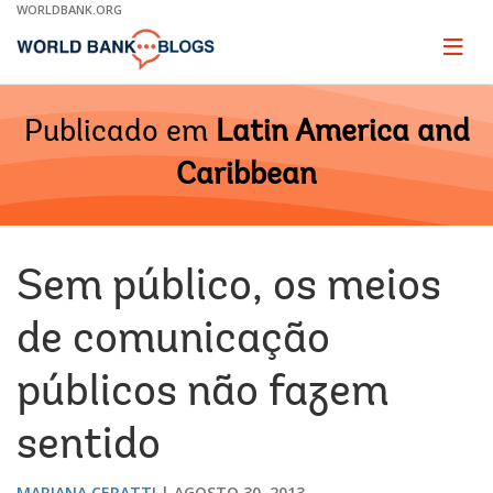
Skip
WORLDBANK.ORG
to
Main
Page
naviga
Navigation
Publicado em
Latin America and
Caribbean
Sem público, os meios
de comunicação
públicos não fazem
sentido
MARIANA CERATTI
AGOSTO 30, 2013