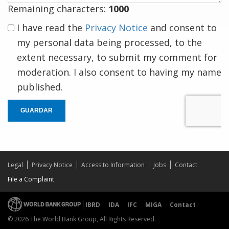
Remaining characters:
1000
I have read the
Privacy Notice
and consent to
my personal data being processed, to the
extent necessary, to submit my comment for
moderation. I also consent to having my name
published.
GUARDAR
Legal
Privacy Notice
Access to Information
Jobs
Contact
File a Complaint
IBRD
IDA
IFC
MIGA
Contact
© 2026 The World Bank Group, All Rights Reserved.