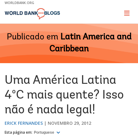
Skip
WORLDBANK.ORG
to
Main
Page
naviga
Navigation
Publicado em
Latin America and
Caribbean
Uma América Latina
4ºC mais quente? Isso
não é nada legal!
ERICK FERNANDES
NOVEMBRO 29, 2012
Esta página em:
Portuguese